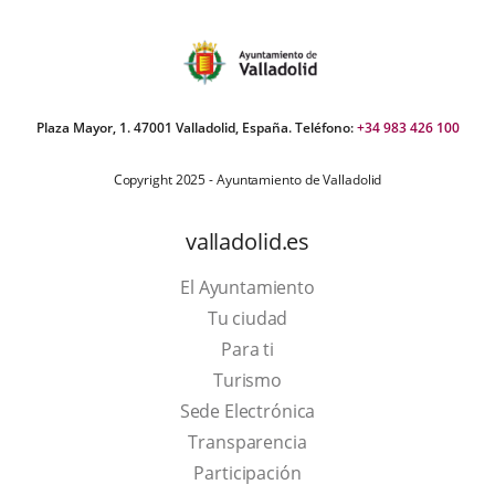
Plaza Mayor, 1. 47001 Valladolid, España. Teléfono:
+34 983 426 100
Copyright 2025 - Ayuntamiento de Valladolid
valladolid.es
El Ayuntamiento
Tu ciudad
Para ti
This
Turismo
link
Link
Sede Electrónica
will
to
Transparencia
open
external
Participación