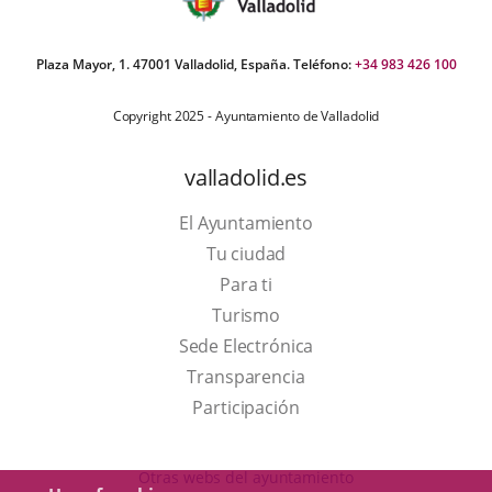
Plaza Mayor, 1. 47001 Valladolid, España. Teléfono:
+34 983 426 100
Copyright 2025 - Ayuntamiento de Valladolid
valladolid.es
El Ayuntamiento
Tu ciudad
Para ti
This
Turismo
link
Link
Sede Electrónica
will
to
Transparencia
open
external
Participación
in
application.
a
Otras webs del ayuntamiento