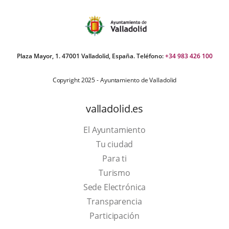
Plaza Mayor, 1. 47001 Valladolid, España. Teléfono:
+34 983 426 100
Copyright 2025 - Ayuntamiento de Valladolid
valladolid.es
El Ayuntamiento
Tu ciudad
Para ti
This
Turismo
link
Link
Sede Electrónica
will
to
Transparencia
open
external
Participación