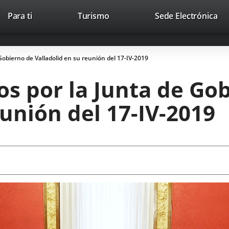
This
Li
Para ti
Turismo
Sede Electrónica
Accesibilidad
Trabaja con nosotros
Contac
link
to
will
ext
open
app
obierno de Valladolid en su reunión del 17-IV-2019
in
a
s por la Junta de Go
pop-
up
eunión del 17-IV-2019
window.