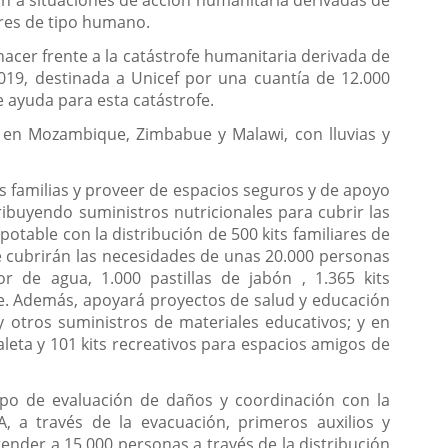
ión a situaciones de acción humanitaria derivadas de
tres de tipo humano.
acer frente a la catástrofe humanitaria derivada de
019, destinada a Unicef por una cuantía de 12.000
 ayuda para esta catástrofe.
o en Mozambique, Zimbabue y Malawi, con lluvias y
s familias y proveer de espacios seguros y de apoyo
ibuyendo suministros nutricionales para cubrir las
table con la distribución de 500 kits familiares de
ue cubrirán las necesidades de unas 20.000 personas
r de agua, 1.000 pastillas de jabón , 1.365 kits
ue. Además, apoyará proyectos de salud y educación
y otros suministros de materiales educativos; y en
leta y 101 kits recreativos para espacios amigos de
ipo de evaluación de daños y coordinación con la
 a través de la evacuación, primeros auxilios y
tender a 15.000 personas a través de la distribución