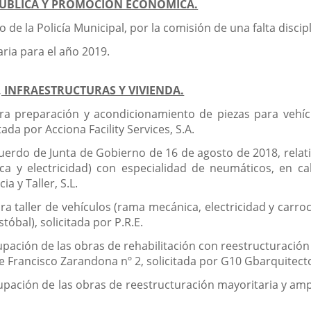
PÚBLICA Y PROMOCIÓN ECONÓMICA.
o de la Policía Municipal, por la comisión de una falta discip
aria para el año 2019.
 INFRAESTRUCTURAS Y VIVIENDA.
ara preparación y acondicionamiento de piezas para vehí
tada por Acciona Facility Services, S.A.
cuerdo de Junta de Gobierno de 16 de agosto de 2018, relati
ca y electricidad) con especialidad de neumáticos, en ca
ia y Taller, S.L.
a taller de vehículos (rama mecánica, electricidad y carroc
tóbal), solicitada por P.R.E.
pación de las obras de rehabilitación con reestructuración p
lle Francisco Zarandona nº 2, solicitada por G10 Gbarquitecto
pación de las obras de reestructuración mayoritaria y amplia