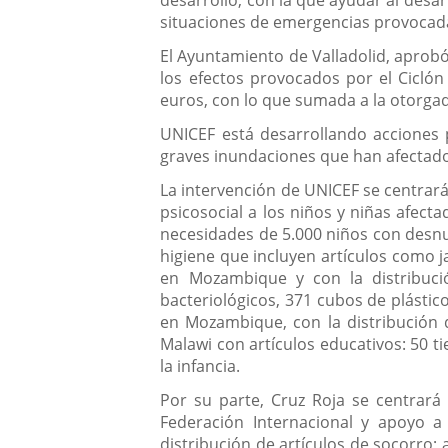
desarrollo, con la que ayudar al desa
situaciones de emergencias provocadas
El Ayuntamiento de Valladolid, aprobó
los efectos provocados por el Cicló
euros, con lo que sumada a la otorgad
UNICEF está desarrollando acciones 
graves inundaciones que han afectado
La intervención de UNICEF se centrará
psicosocial a los niños y niñas afec
necesidades de 5.000 niños con desnut
higiene que incluyen artículos como j
en Mozambique y con la distribución
bacteriológicos, 371 cubos de plásti
en Mozambique, con la distribución d
Malawi con artículos educativos: 50 t
la infancia.
Por su parte, Cruz Roja se centrará
Federación Internacional y apoyo 
distribución de artículos de socorro;