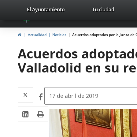
Portal
Jump to content
valladolid.es
El Ayuntamiento
Tu ciudad
avaTop
Web
del
Home
Actualidad
Noticias
Acuerdos adoptados por la Junta de G
Ayuntamiento
Acuerdos adoptado
de
Valladolid en su r
Valladolid
Twitter
Enlace
Facebook
Enlace
Fecha
17 de abril de 2019
de
a
a
la
Linkedin
Enlace
Print
una
noticia
una
a
aplicación
aplicación
una
externa.
externa.