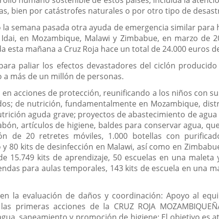
rrollo humano sostenible de estos países, incluida la atenc
, bien por catástrofes naturales o por otro tipo de desas
 la semana pasada otra ayuda de emergencia similar para h
n Idai, en Mozambique, Malawi y Zimbabue, en marzo de 2
a esta mañana a Cruz Roja hace un total de 24.000 euros de
para paliar los efectos devastadores del ciclón producid
 a más de un millón de personas.
 en acciones de protección, reunificando a los niños con su
tados; de nutrición, fundamentalmente en Mozambique, distr
rición aguda grave; proyectos de abastecimiento de agua po
abón, artículos de higiene, baldes para conservar agua, q
 de 20 retretes móviles, 1.000 botellas con purificado
co y 80 kits de desinfección en Malawi, así como en Zimbab
e 15.749 kits de aprendizaje, 50 escuelas en una maleta 
iendas para aulas temporales, 143 kits de escuela en una ma
 en la evaluación de daños y coordinación: Apoyo al equ
a las primeras acciones de la CRUZ ROJA MOZAMBIQUEÑA,
 agua, saneamiento y promoción de higiene: El objetivo es a