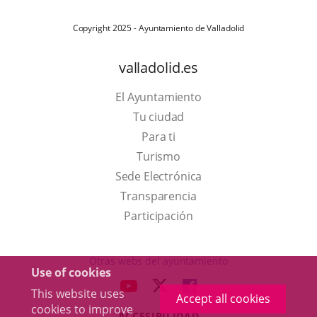
Copyright 2025 - Ayuntamiento de Valladolid
valladolid.es
El Ayuntamiento
Tu ciudad
Para ti
This
Turismo
link
Link
Sede Electrónica
will
to
Transparencia
open
external
Participación
in
application.
a
Otras webs del ayuntamiento
Use of cookies
pop-
aderSocial
LINK
LINK
LINK
This website uses
up
Accept all cookies
TO
TO
TO
cookies to improve
window.
ACCESIBILIDAD