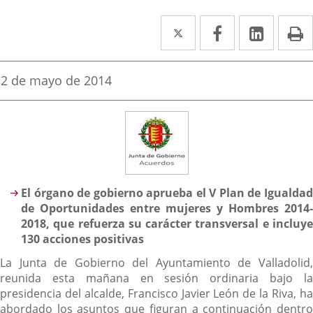
Twitter
Enlace
Facebook
Enlace
Linked
Enlace
P
a
a
a
una
una
una
Fecha
2 de mayo de 2014
de
aplicación
aplicación
aplica
la
noticia
externa.
externa.
extern
Descripción
El órgano de gobierno aprueba el V Plan de Igualdad
de Oportunidades entre mujeres y Hombres 2014-
2018, que refuerza su carácter transversal e incluye
130 acciones positivas
La Junta de Gobierno del Ayuntamiento de Valladolid,
reunida esta mañana en sesión ordinaria bajo la
presidencia del alcalde, Francisco Javier León de la Riva, ha
abordado los asuntos que figuran a continuación dentro