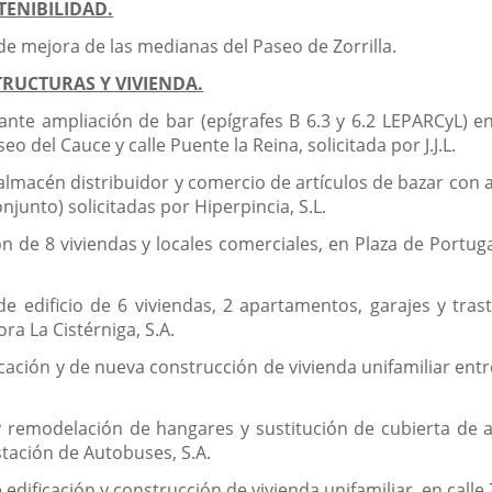
TENIBILIDAD.
as de mejora de las medianas del Paseo de Zorrilla.
RUCTURAS Y VIVIENDA.
ante ampliación de bar (epígrafes B 6.3 y 6.2 LEPARCyL) e
o del Cauce y calle Puente la Reina, solicitada por J.J.L.
 almacén distribuidor y comercio de artículos de bazar con 
onjunto) solicitadas por Hiperpincia, S.L.
n de 8 viviendas y locales comerciales, en Plaza de Portuga
e edificio de 6 viviendas, 2 apartamentos, garajes y trast
ra La Cistérniga, S.A.
icación y de nueva construcción de vivienda unifamiliar entr
y remodelación de hangares y sustitución de cubierta de 
stación de Autobuses, S.A.
edificación y construcción de vivienda unifamiliar, en calle 