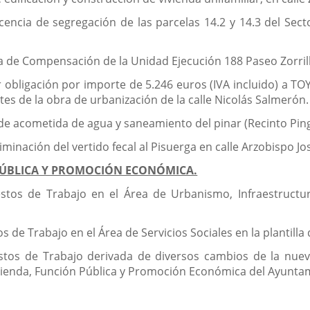
cencia de segregación de las parcelas 14.2 y 14.3 del Secto
nta de Compensación de la Unidad Ejecución 188 Paseo Zorril
obligación por importe de 5.246 euros (IVA incluido) a TO
es de la obra de urbanización de la calle Nicolás Salmerón.
ras de acometida de agua y saneamiento del pinar (Recinto Pin
eliminación del vertido fecal al Pisuerga en calle Arzobispo J
PÚBLICA Y PROMOCIÓN ECONÓMICA.
estos de Trabajo en el Área de Urbanismo, Infraestructur
s de Trabajo en el Área de Servicios Sociales en la plantilla
estos de Trabajo derivada de diversos cambios de la nuev
cienda, Función Pública y Promoción Económica del Ayuntam