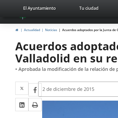
Portal
Jump to content
valladolid.es
El Ayuntamiento
Tu ciudad
avaTop
Web
del
Home
Actualidad
Noticias
Acuerdos adoptados por la Junta de G
Ayuntamiento
Acuerdos adoptado
de
Valladolid en su r
Valladolid
• Aprobada la modificación de la relación de 
Twitter
Enlace
Facebook
Enlace
Fecha
2 de diciembre de 2015
de
a
a
la
Linkedin
Enlace
Print
una
noticia
una
a
aplicación
aplicación