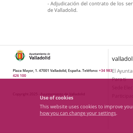
- Adjudicación del contrato de los s
de Valladolid.
valladol
El Ayunt
Plaza Mayor, 1. 47001 Valladolid, España. Teléfono:
+34 983
426 100
Para ti
Sede Elec
Copyright 2025 - Ayuntamiento de Valladolid
Participa
Use of cookies
This website uses cookies to improve yo
how you can change your settings
.