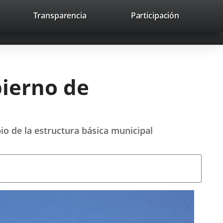
nk
Transparencia
Participación
avaHeaderSocial
Link
Link
Link
Search
to
Search
to
to
to
ernal
external
external
external
lication.
application.
application.
application.
bierno de
io de la estructura básica municipal