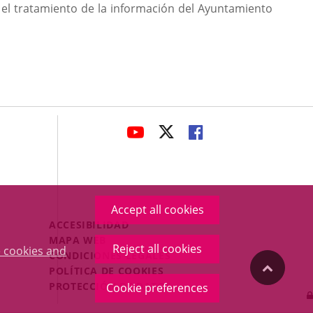
 el tratamiento de la información del Ayuntamiento
avaHeaderSocial
LINK
LINK
LINK
TO
TO
TO
EXTERNAL
EXTERNAL
EXTERNAL
APPLICATION.
APPLICATION.
APPLICATION.
Accept all cookies
Menú
ACCESIBILIDAD
Legal
MAPA WEB
Reject all cookies
 cookies and
Footer
CONDICIONES LEGALES
"Back
POLÍTICA DE COOKIES
PROTECCIÓN DE DATOS
Cookie preferences
to