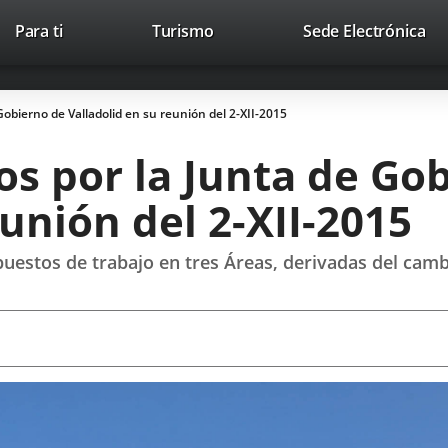
This
Li
Para ti
Turismo
Sede Electrónica
Accesibilidad
Trabaja con nosotros
Contac
link
to
will
ext
open
app
obierno de Valladolid en su reunión del 2-XII-2015
in
a
s por la Junta de Go
pop-
up
eunión del 2-XII-2015
window.
puestos de trabajo en tres Áreas, derivadas del camb