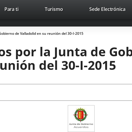
This
Li
Para ti
Turismo
Sede Electrónica
Accesibilidad
Trabaja con nosotros
Contac
link
to
will
ext
open
app
obierno de Valladolid en su reunión del 30-I-2015
in
a
s por la Junta de Go
pop-
up
eunión del 30-I-2015
window.