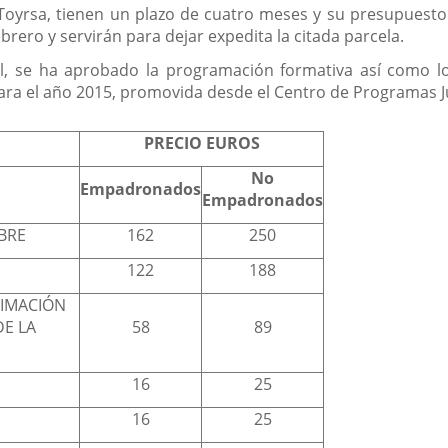
Toyrsa, tienen un plazo de cuatro meses y su presupuesto 
ero y servirán para dejar expedita la citada parcela.
al, se ha aprobado la programación formativa así como l
ra el año 2015, promovida desde el Centro de Programas Juv
PRECIO EUROS
No
Empadronados
Empadronados
BRE
162
250
122
188
NIMACIÓN
DE LA
58
89
16
25
16
25