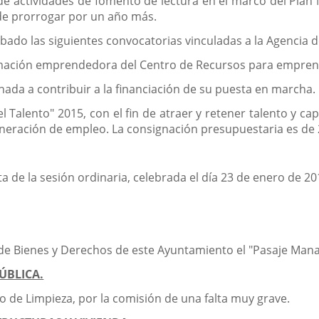
 de actividades de fomento de lectura en el marco del Plan
ede prorrogar por un año más.
obado las siguientes convocatorias vinculadas a la Agencia 
ormación emprendedora del Centro de Recursos para empren
nada a contribuir a la financiación de su puesta en marcha.
Talento" 2015, con el fin de atraer y retener talento y ca
eneración de empleo. La consignación presupuestaria es de 
ta de la sesión ordinaria, celebrada el día 23 de enero de 20
 de Bienes y Derechos de este Ayuntamiento el "Pasaje Manan
ÚBLICA.
cio de Limpieza, por la comisión de una falta muy grave.