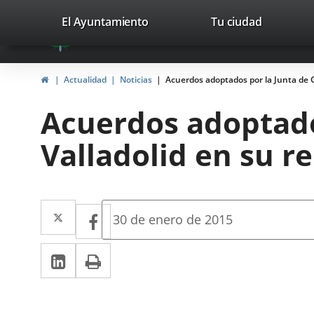
Portal
Jump to content
valladolid.es
El Ayuntamiento
Tu ciudad
avaTop
Web
del
Home
Actualidad
Noticias
Acuerdos adoptados por la Junta de G
Ayuntamiento
Acuerdos adoptado
de
Valladolid en su r
Valladolid
Twitter
Enlace
Facebook
Enlace
Fecha
30 de enero de 2015
de
a
a
la
Linkedin
Enlace
Print
una
noticia
una
a
aplicación
aplicación
una
externa.
externa.