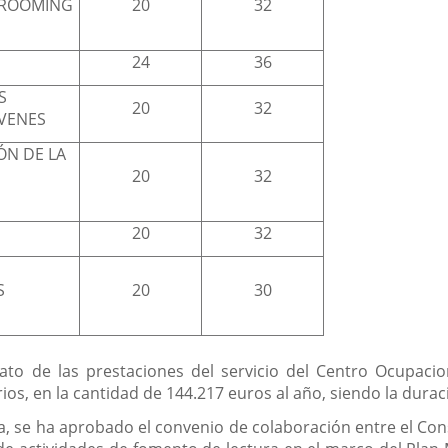
 GROOMING
20
32
24
36
S
20
32
ÓVENES
ÓN DE LA
20
32
20
32
S
S
20
30
ato de las prestaciones del servicio del Centro Ocupacio
ios, en la cantidad de 144.217 euros al año, siendo la dura
, se ha aprobado el convenio de colaboración entre el Cons