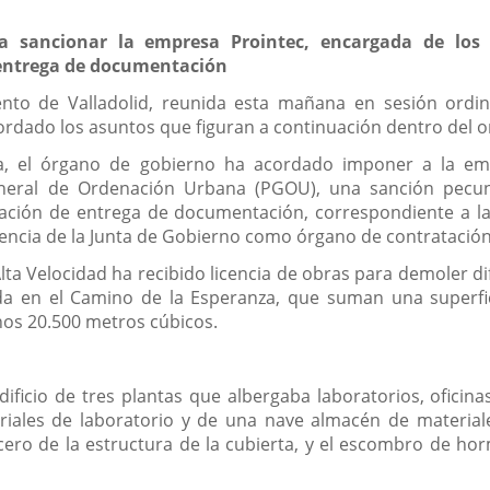
a sancionar la empresa Prointec, encargada de los 
 entrega de documentación
to de Valladolid, reunida esta mañana en sesión ordinar
bordado los asuntos que figuran a continuación dentro del o
a, el órgano de gobierno ha acordado imponer a la emp
neral de Ordenación Urbana (PGOU), una sanción pecuni
ción de entrega de documentación, correspondiente a la t
tencia de la Junta de Gobierno como órgano de contratación
Alta Velocidad ha recibido licencia de obras para demoler di
da en el Camino de la Esperanza, que suman una superfi
os 20.500 metros cúbicos.
dificio de tres plantas que albergaba laboratorios, ofici
ales de laboratorio y de una nave almacén de materiale
acero de la estructura de la cubierta, y el escombro de ho