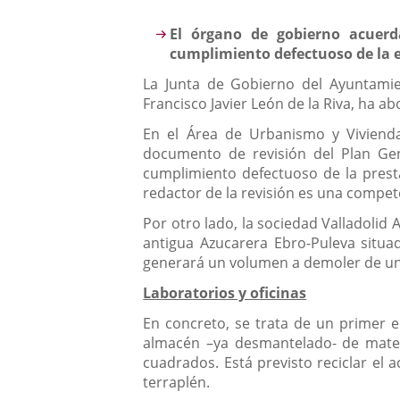
aplicación
Descripción
El órgano de gobierno acuerd
externa.
cumplimiento defectuoso de la
La Junta de Gobierno del Ayuntamien
Francisco Javier León de la Riva, ha a
En el Área de Urbanismo y Viviend
documento de revisión del Plan Ge
cumplimiento defectuoso de la presta
redactor de la revisión es una compe
Por otro lado, la sociedad Valladolid 
antigua Azucarera Ebro-Puleva situa
generará un volumen a demoler de un
Laboratorios y oficinas
En concreto, se trata de un primer e
almacén –ya desmantelado- de materi
cuadrados. Está previsto reciclar el 
terraplén.