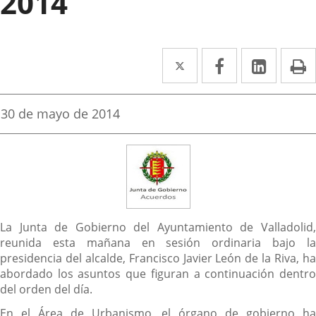
2014
Twitter
Enlace
Facebook
Enlace
Linked
Enlace
P
a
a
a
una
una
una
Fecha
30 de mayo de 2014
de
aplicación
aplicación
aplica
la
noticia
externa.
externa.
extern
Descripción
La Junta de Gobierno del Ayuntamiento de Valladolid,
reunida esta mañana en sesión ordinaria bajo la
presidencia del alcalde, Francisco Javier León de la Riva, ha
abordado los asuntos que figuran a continuación dentro
del orden del día.
En el Área de Urbanismo, el órgano de gobierno ha