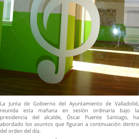
Descripción
La Junta de Gobierno del Ayuntamiento de Valladolid,
reunida esta mañana en sesión ordinaria bajo la
presidencia del alcalde, Óscar Puente Santiago, ha
abordado los asuntos que figuran a continuación dentro
del orden del día.