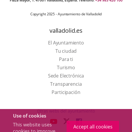
Plaza Mayor, 1. 47001 Valladolid, España. Teléfono:
+34 983 426 100
Copyright 2025 - Ayuntamiento de Valladolid
valladolid.es
El Ayuntamiento
Tu ciudad
Para ti
This
Turismo
link
Link
Sede Electrónica
will
to
Transparencia
open
external
Participación
in
application.
a
Otras webs del ayuntamiento
Use of cookies
pop-
aderSocial
LINK
LINK
LINK
This website uses
up
Accept all cookies
TO
TO
TO
cookies to improve