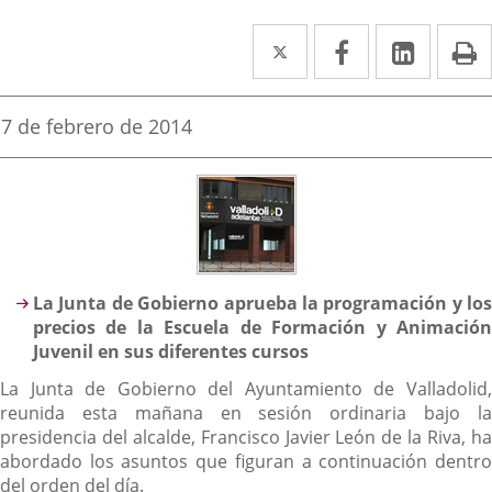
Twitter
Enlace
Facebook
Enlace
Linked
Enlace
P
a
a
a
una
una
una
Fecha
7 de febrero de 2014
de
aplicación
aplicación
aplica
la
noticia
externa.
externa.
extern
Descripción
La Junta de Gobierno aprueba la programación y los
precios de la Escuela de Formación y Animación
Juvenil en sus diferentes cursos
La Junta de Gobierno del Ayuntamiento de Valladolid,
reunida esta mañana en sesión ordinaria bajo la
presidencia del alcalde, Francisco Javier León de la Riva, ha
abordado los asuntos que figuran a continuación dentro
del orden del día.