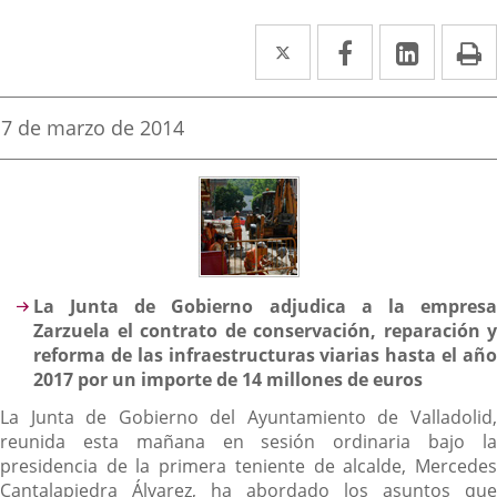
Twitter
Enlace
Facebook
Enlace
Linked
Enlace
P
a
a
a
una
una
una
Fecha
7 de marzo de 2014
de
aplicación
aplicación
aplica
la
noticia
externa.
externa.
extern
Descripción
La Junta de Gobierno adjudica a la empresa
Zarzuela el contrato de conservación, reparación y
reforma de las infraestructuras viarias hasta el año
2017 por un importe de 14 millones de euros
La Junta de Gobierno del Ayuntamiento de Valladolid,
reunida esta mañana en sesión ordinaria bajo la
presidencia de la primera teniente de alcalde, Mercedes
Cantalapiedra Álvarez, ha abordado los asuntos que