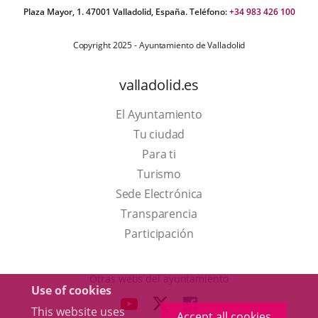
Plaza Mayor, 1. 47001 Valladolid, España. Teléfono:
+34 983 426 100
Copyright 2025 - Ayuntamiento de Valladolid
valladolid.es
El Ayuntamiento
Tu ciudad
Para ti
This
Turismo
link
Link
Sede Electrónica
will
to
Transparencia
open
external
Participación
in
application.
a
Otras webs del ayuntamiento
Use of cookies
pop-
aderSocial
LINK
LINK
LINK
This website uses
up
Accept all cookies