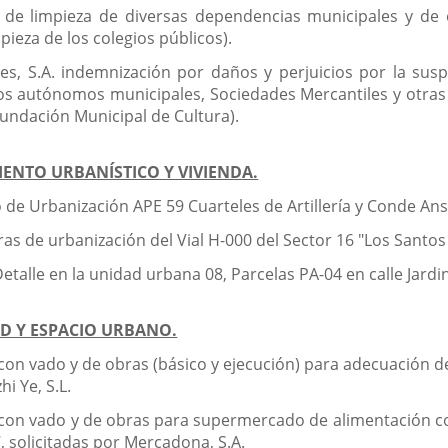
os de limpieza de diversas dependencias municipales y de
impieza de los colegios públicos).
es, S.A. indemnización por daños y perjuicios por la susp
 autónomos municipales, Sociedades Mercantiles y otras Fu
undación Municipal de Cultura).
IENTO URBANÍSTICO Y VIVIENDA.
o de Urbanización APE 59 Cuarteles de Artillería y Conde Ans
s de urbanización del Vial H-000 del Sector 16 "Los Santos P
 Detalle en la unidad urbana 08, Parcelas PA-04 en calle Jard
AD Y ESPACIO URBANO.
con vado y de obras (básico y ejecución) para adecuación de
hi Ye, S.L.
al con vado y de obras para supermercado de alimentación
, solicitadas por Mercadona, S.A.