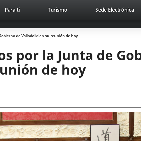
This
Li
Para ti
Turismo
Sede Electrónica
Accesibilidad
Trabaja con nosotros
Contac
link
to
will
ext
open
app
obierno de Valladolid en su reunión de hoy
in
a
s por la Junta de Go
pop-
up
eunión de hoy
window.