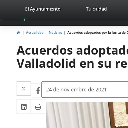
Portal
Jump to content
valladolid.es
El Ayuntamiento
Tu ciudad
avaTop
Web
del
Home
Actualidad
Noticias
Acuerdos adoptados por la Junta de G
Ayuntamiento
Acuerdos adoptado
de
Valladolid en su r
Valladolid
Twitter
Enlace
Facebook
Enlace
Fecha
24 de noviembre de 2021
de
a
a
la
Linkedin
Enlace
Print
una
noticia
una
a
aplicación
aplicación
una
externa.
externa.