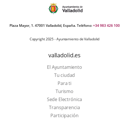
Plaza Mayor, 1. 47001 Valladolid, España. Teléfono:
+34 983 426 100
Copyright 2025 - Ayuntamiento de Valladolid
valladolid.es
El Ayuntamiento
Tu ciudad
Para ti
This
Turismo
link
Link
Sede Electrónica
will
to
Transparencia
open
external
Participación
in
application.