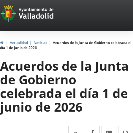
Portal
Jump to content
Web
del
Ayuntamiento
Home
Actualidad
Noticias
Acuerdos de la Junta de Gobierno celebrada el
día 1 de junio de 2026
de
Acuerdos de la Junta
Valladolid
de Gobierno
celebrada el día 1 de
junio de 2026
Twitter
Enlace
Facebook
Enlace
Linked
Enlace
P