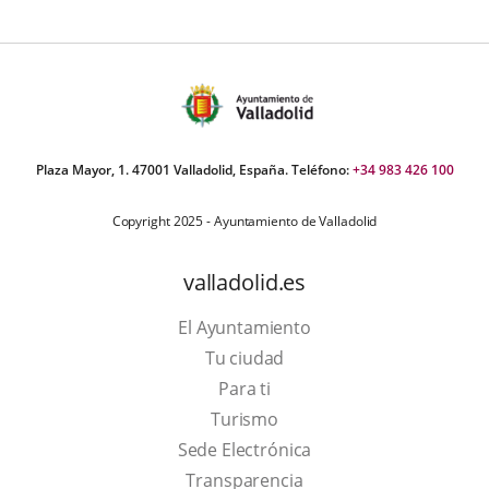
Plaza Mayor, 1. 47001 Valladolid, España. Teléfono:
+34 983 426 100
Copyright 2025 - Ayuntamiento de Valladolid
valladolid.es
El Ayuntamiento
Tu ciudad
Para ti
This
Turismo
link
Link
Sede Electrónica
will
to
Transparencia