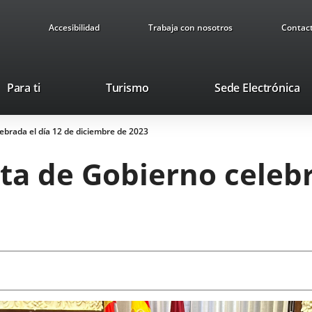
Accesibilidad
Trabaja con nosotros
Contac
This
Li
Para ti
Turismo
Sede Electrónica
link
to
will
ex
ebrada el día 12 de diciembre de 2023
open
ap
in
ta de Gobierno celebr
a
pop-
up
window.