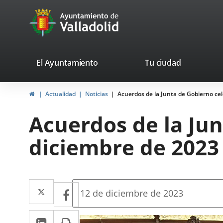
Portal
Jump to content
avaTop
Web
del
Ayuntamiento
valladolid.es
El Ayuntamiento
Tu ciudad
de
Home
Actualidad
Noticias
Acuerdos de la Junta de Gobierno cel
Valladolid
Acuerdos de la Jun
diciembre de 2023
Twitter
Enlace
Facebook
Enlace
Fecha
12 de diciembre de 2023
de
a
a
la
Linkedin
Enlace
Print
una
noticia