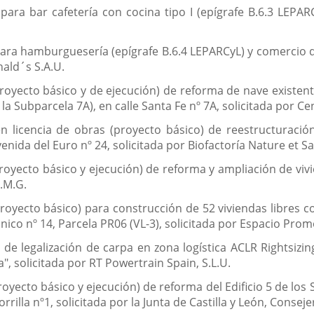
para bar cafetería con cocina tipo I (epígrafe B.6.3 LEPAR
 para hamburguesería (epígrafe B.6.4 LEPARCyL) y comercio 
nald´s S.A.U.
proyecto básico y de ejecución) de reforma de nave existent
a Subparcela 7A), en calle Santa Fe nº 7A, solicitada por Cen
 en licencia de obras (proyecto básico) de reestructuració
ida del Euro nº 24, solicitada por Biofactoría Nature et Salu
proyecto básico y ejecución) de reforma y ampliación de viv
E.M.G.
royecto básico) para construcción de 52 viviendas libres con
ico nº 14, Parcela PR06 (VL-3), solicitada por Espacio Promoc
a de legalización de carpa en zona logística ACLR Rightsiz
a", solicitada por RT Powertrain Spain, S.L.U.
royecto básico y ejecución) de reforma del Edificio 5 de los 
rrilla nº1, solicitada por la Junta de Castilla y León, Consej