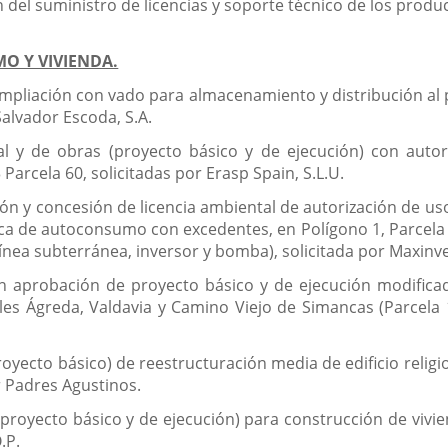
 del suministro de licencias y soporte técnico de los produ
MO Y VIVIENDA.
ampliación con vado para almacenamiento y distribución al p
 Salvador Escoda, S.A.
al y de obras (proyecto básico y de ejecución) con autor
Parcela 60, solicitadas por Erasp Spain, S.L.U.
ón y concesión de licencia ambiental de autorización de uso
ica de autoconsumo con excedentes, en Polígono 1, Parcela 1
 (línea subterránea, inversor y bomba), solicitada por Maxinve
 en aprobación de proyecto básico y de ejecución modifica
s Ágreda, Valdavia y Camino Viejo de Simancas (Parcela 1
royecto básico) de reestructuración media de edificio religi
r Padres Agustinos.
proyecto básico y de ejecución) para construcción de viviend
.P.