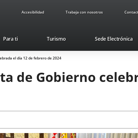
Accesibilidad
Trabaja con nosotros
Contac
This
Li
Para ti
Turismo
Sede Electrónica
link
to
will
ex
ebrada el día 12 de febrero de 2024
open
ap
in
ta de Gobierno celebr
a
pop-
up
window.