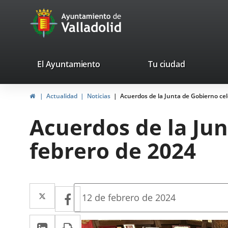
Portal
Jump to content
avaTop
Web
del
Ayuntamiento
valladolid.es
El Ayuntamiento
Tu ciudad
de
Home
Actualidad
Noticias
Acuerdos de la Junta de Gobierno cel
Valladolid
Acuerdos de la Jun
febrero de 2024
Twitter
Enlace
Facebook
Enlace
Fecha
12 de febrero de 2024
de
a
a
la
Linkedin
Enlace
Print
una
noticia