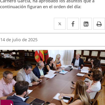
Carnero García, ha aprobado los asuntos que a
continuación figuran en el orden del día:
Twitter
Enlace
Facebook
Enlace
Linked
Enlace
P
a
a
a
una
una
una
Fecha
14 de julio de 2025
de
aplicación
aplicación
aplica
la
noticia
externa.
externa.
extern