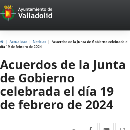
Portal
Jump to content
Web
del
Ayuntamiento
Home
Actualidad
Noticias
Acuerdos de la Junta de Gobierno celebrada el
día 19 de febrero de 2024
de
Acuerdos de la Junta
Valladolid
de Gobierno
celebrada el día 19
de febrero de 2024
Twitter
Enlace
Facebook
Enlace
Linked
Enlace
P