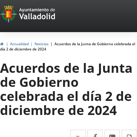
Portal
Jump to content
Web
del
Ayuntamiento
Home
Actualidad
Noticias
Acuerdos de la Junta de Gobierno celebrada el
día 2 de diciembre de 2024
de
Acuerdos de la Junta
Valladolid
de Gobierno
celebrada el día 2 de
diciembre de 2024
Twitter
Enlace
Facebook
Enlace
Linked
Enlace
P