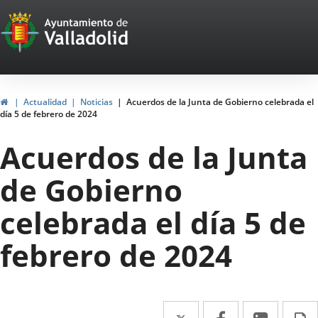
Portal
Jump to content
Web
del
Ayuntamiento
Home
Actualidad
Noticias
Acuerdos de la Junta de Gobierno celebrada el
día 5 de febrero de 2024
de
Acuerdos de la Junta
Valladolid
de Gobierno
celebrada el día 5 de
febrero de 2024
Twitter
Enlace
Facebook
Enlace
Linked
Enlace
P