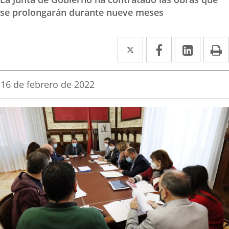
se prolongarán durante nueve meses
Twitter
Enlace
Facebook
Enlace
Linked
Enlace
P
a
a
a
una
una
una
Fecha
16 de febrero de 2022
de
aplicación
aplicación
aplica
la
noticia
externa.
externa.
extern