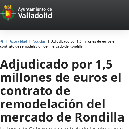
Portal
Jump to content
Web
del
Ayuntamiento
Home
Actualidad
Noticias
Adjudicado por 1,5 millones de euros el
contrato de remodelación del mercado de Rondilla
de
Adjudicado por 1,5
Valladolid
millones de euros el
contrato de
remodelación del
mercado de Rondilla
La Junta de Gobierno ha contratado las obras que