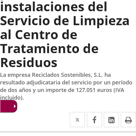
instalaciones del
Servicio de Limpieza
al Centro de
Tratamiento de
Residuos
La empresa Reciclados Sostenibles, S.L. ha
resultado adjudicataria del servicio por un período
de dos años y un importe de 127.051 euros (IVA
incluido).
Twitter
Enlace
Facebook
Enlace
Linked
Enlace
P
a
a
a