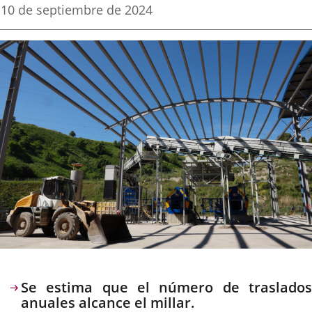
una
una
una
Fecha
10 de septiembre de 2024
de
aplicación
aplicación
aplica
la
noticia
externa.
externa.
extern
Descripción
Se estima que el número de traslados
anuales alcance el millar.