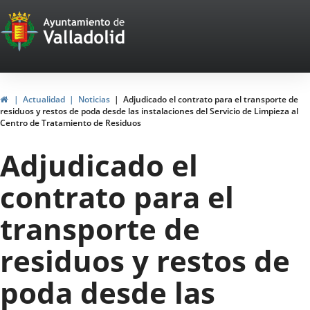
Portal
Jump to content
Web
del
Ayuntamiento
Home
Actualidad
Noticias
Adjudicado el contrato para el transporte de
residuos y restos de poda desde las instalaciones del Servicio de Limpieza al
de
Centro de Tratamiento de Residuos
Valladolid
Adjudicado el
contrato para el
transporte de
residuos y restos de
poda desde las