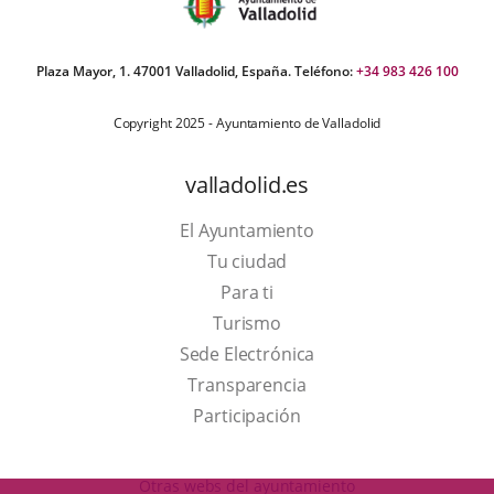
Plaza Mayor, 1. 47001 Valladolid, España. Teléfono:
+34 983 426 100
Copyright 2025 - Ayuntamiento de Valladolid
valladolid.es
El Ayuntamiento
Tu ciudad
Para ti
This
Turismo
link
Link
Sede Electrónica
will
to
Transparencia
open
external
Participación
in
application.
a
Otras webs del ayuntamiento