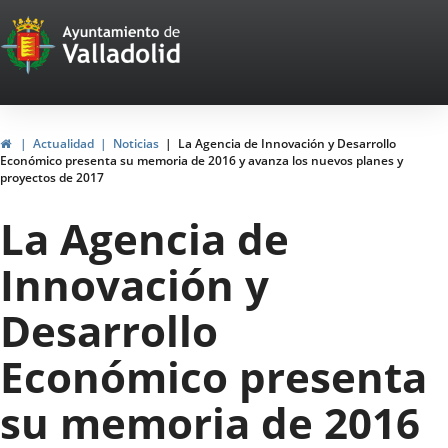
Portal
Jump to content
Web
del
Ayuntamiento
Home
Actualidad
Noticias
La Agencia de Innovación y Desarrollo
Económico presenta su memoria de 2016 y avanza los nuevos planes y
de
proyectos de 2017
Valladolid
La Agencia de
Innovación y
Desarrollo
Económico presenta
su memoria de 2016