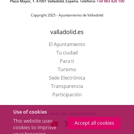
Plaza Mayor, 1. 47001 Valladolid, España. Teléfono:
+34 983 426 100
Copyright 2025 - Ayuntamiento de Valladolid
valladolid.es
El Ayuntamiento
Tu ciudad
Para ti
This
Turismo
link
Link
Sede Electrónica
will
to
Transparencia
open
external
Participación
in
application.
a
Use of cookies
Otras webs del ayuntamiento
pop-
This website uses
Accept all cookies
aderSocial
LINK
LINK
LINK
cookies to improve
up
TO
TO
TO