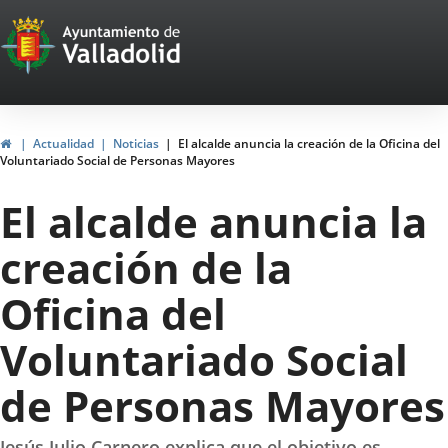
Portal
Jump to content
Web
del
Ayuntamiento
Home
Actualidad
Noticias
El alcalde anuncia la creación de la Oficina del
Voluntariado Social de Personas Mayores
de
El alcalde anuncia la
Valladolid
creación de la
Oficina del
Voluntariado Social
de Personas Mayores
Jesús Julio Carnero explica que el objetivo es