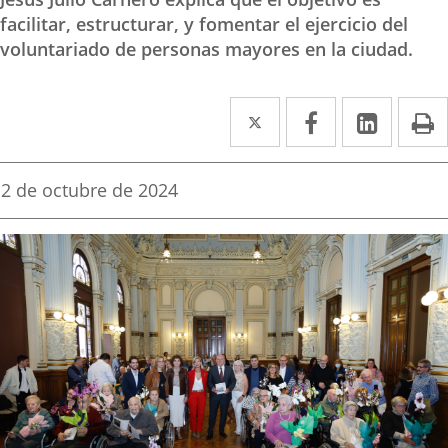
facilitar, estructurar, y fomentar el ejercicio del
voluntariado de personas mayores en la ciudad.
Twitter
Enlace
Facebook
Enlace
Linked
Enlace
P
a
a
a
una
una
una
Fecha
2 de octubre de 2024
de
aplicación
aplicación
aplica
la
noticia
externa.
externa.
extern