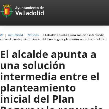
Portal
Jump to content
Web
del
Ayuntamiento
Home
Actualidad
Noticias
El alcalde apunta a una solución intermedia
entre el planteamiento inicial del Plan Rogers y la renuncia a soterrar el tren
de
El alcalde apunta a
Valladolid
una solución
intermedia entre el
planteamiento
inicial del Plan