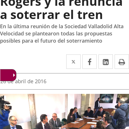
Rogers y la renuncia
a soterrar el tren
En la última reunión de la Sociedad Valladolid Alta
Velocidad se plantearon todas las propuestas
posibles para el futuro del soterramiento
Twitter
Enlace
Facebook
Enlace
Linked
Enlace
P
a
a
a
una
una
una
Fecha
26 de abril de 2016
de
aplicación
aplicación
aplica
la
noticia
externa.
externa.
extern