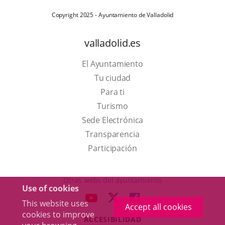
Copyright 2025 - Ayuntamiento de Valladolid
valladolid.es
El Ayuntamiento
Tu ciudad
Para ti
This
Turismo
link
Link
Sede Electrónica
will
to
Transparencia
open
external
Participación
in
application.
a
Otras webs del ayuntamiento
Use of cookies
pop-
aderSocial
LINK
LINK
LINK
This website uses
up
Accept all cookies
TO
TO
TO
cookies to improve
window.
ACCESIBILIDAD
EXTERNAL
EXTERNAL
EXTERNAL