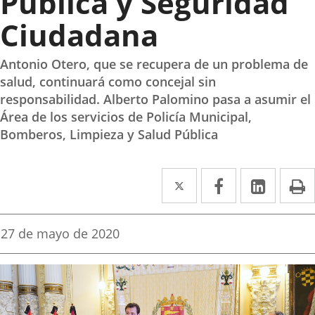
Pública y Seguridad
Ciudadana
Antonio Otero, que se recupera de un problema de
salud, continuará como concejal sin
responsabilidad. Alberto Palomino pasa a asumir el
Área de los servicios de Policía Municipal,
Bomberos, Limpieza y Salud Pública
Twitter
Enlace
Facebook
Enlace
Linked
Enlace
P
a
a
a
una
una
una
Fecha
27 de mayo de 2020
de
aplicación
aplicación
aplica
la
noticia
externa.
externa.
extern