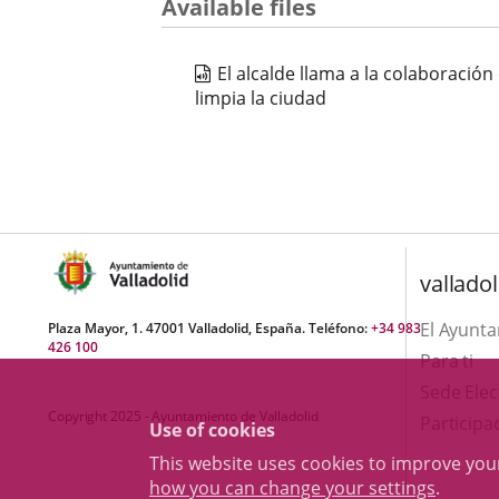
Available files
El alcalde llama a la colaboració
limpia la ciudad
valladol
El Ayunt
Plaza Mayor, 1. 47001 Valladolid, España. Teléfono:
+34 983
426 100
Para ti
Sede Elec
Copyright 2025 - Ayuntamiento de Valladolid
Participa
Use of cookies
This website uses cookies to improve yo
how you can change your settings
.