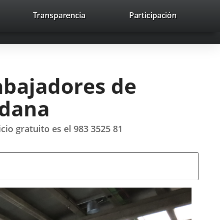
nk
Transparencia
Participación
avaHeaderSocial
Link
Link
Link
Search
to
Search
to
to
to
ernal
external
external
external
lication.
application.
application.
application.
rabajadores de
adana
cio gratuito es el 983 3525 81