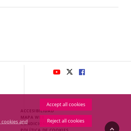
avaHeaderSocial
LINK
LINK
LINK
TO
TO
TO
EXTERNAL
EXTERNAL
EXTERNAL
APPLICATION.
APPLICATION.
APPLICATION.
Accept all cookies
Menú
ACCESIBILIDAD
Legal
MAPA WEB
Reject all cookies
 cookies and
Footer
CONDICIONES LEGALES
"Back
POLÍTICA DE COOKIES