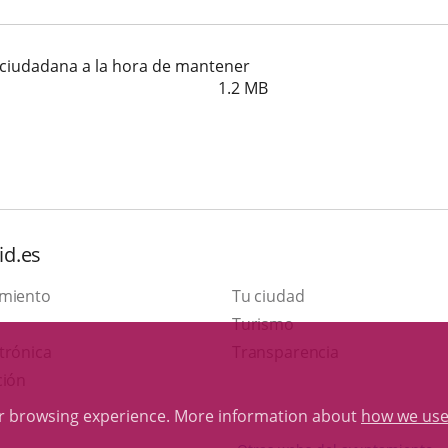
n ciudadana a la hora de mantener
1.2
MB
id.es
amiento
Tu ciudad
This
Turismo
Link
link
trónica
Transparencia
to
will
ción
external
open
ur browsing experience. More information about
how we use
application.
in