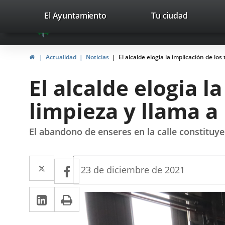
Portal
Jump to content
valladolid.es
El Ayuntamiento
Tu ciudad
avaTop
Web
del
Home
Actualidad
Noticias
El alcalde elogia la implicación de lo
Ayuntamiento
El alcalde elogia l
de
limpieza y llama a
Valladolid
El abandono de enseres en la calle constituye
Twitter
Enlace
Facebook
Enlace
Fecha
23 de diciembre de 2021
de
a
a
la
Linkedin
Enlace
Print
una
noticia
una
a
aplicación
aplicación