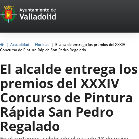
Portal
Jump to content
Web
del
Ayuntamiento
Home
Actualidad
Noticias
El alcalde entrega los premios del XXXIV
Concurso de Pintura Rápida San Pedro Regalado
de
El alcalde entrega los
Valladolid
premios del XXXIV
Concurso de Pintura
Rápida San Pedro
Regalado
En el certamen, celebrado el pasado 13 de mayo,