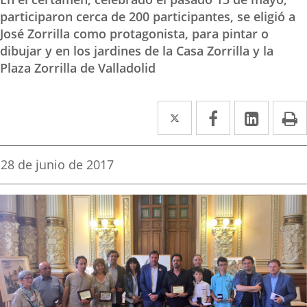
participaron cerca de 200 participantes, se eligió a
José Zorrilla como protagonista, para pintar o
dibujar y en los jardines de la Casa Zorrilla y la
Plaza Zorrilla de Valladolid
Twitter
Enlace
Facebook
Enlace
Linked
Enlace
P
a
a
a
una
una
una
Fecha
28 de junio de 2017
de
aplicación
aplicación
aplica
la
noticia
externa.
externa.
extern