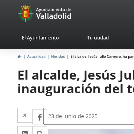
Portal
Jump to content
avaTop
Web
del
Ayuntamiento
valladolid.es
El Ayuntamiento
Tu ciudad
de
Home
Actualidad
Noticias
El alcalde, Jesús Julio Carnero, ha p
Valladolid
El alcalde, Jesús J
inauguración del 
Twitter
Enlace
Facebook
Enlace
Fecha
23 de junio de 2025
de
a
a
la
Linkedin
Enlace
Print
una
noticia