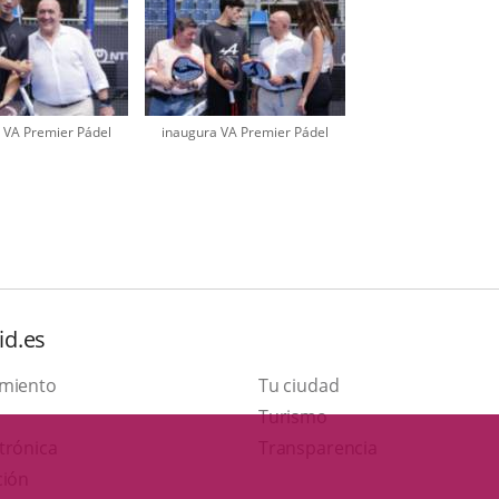
 VA Premier Pádel
inaugura VA Premier Pádel
id.es
amiento
Tu ciudad
This
Turismo
Link
link
trónica
Transparencia
to
will
ción