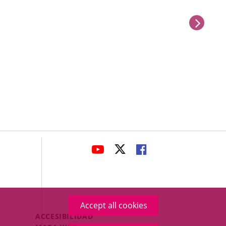
next
avaHeaderSocial
LINK
LINK
LINK
TO
TO
TO
EXTERNAL
EXTERNAL
EXTERNAL
APPLICATION.
APPLICATION.
APPLICATION.
Accept all cookies
Menú
ACCESIBILIDAD