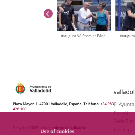
previus
inaugura VA Premier Pádel
inaugura
Number
of
sliders:
3
valladol
El Ayunt
Plaza Mayor, 1. 47001 Valladolid, España. Teléfono:
+34 983
426 100
Para ti
Sede Elec
Copyright 2025 - Ayuntamiento de Valladolid
Participa
Use of cookies