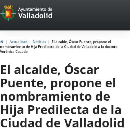
Portal
Jump to content
Web
del
Ayuntamiento
Home
Actualidad
Noticias
El alcalde, Óscar Puente, propone el
nombramiento de Hija Predilecta de la Ciudad de Valladolid a la doctora
de
Verónica Casado
Valladolid
El alcalde, Óscar
Puente, propone el
nombramiento de
Hija Predilecta de la
Ciudad de Valladolid