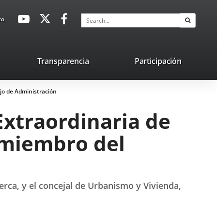
avaHeaderSocial
Link
Link
Link
Search
to
Search
to
to
to
external
external
external
application.
application.
application.
nk
Transparencia
Participación
ternal
ejo de Administración
plication.
 Extraordinaria de
 miembro del
erca, y el concejal de Urbanismo y Vivienda,