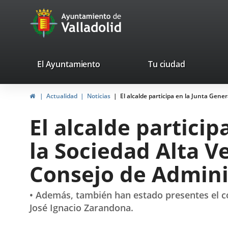
Portal
Jump to content
avaTop
Web
del
Ayuntamiento
valladolid.es
El Ayuntamiento
Tu ciudad
de
Home
Actualidad
Noticias
El alcalde participa en la Junta Gen
Valladolid
El alcalde particip
la Sociedad Alta 
Consejo de Admini
• Además, también han estado presentes el con
José Ignacio Zarandona.