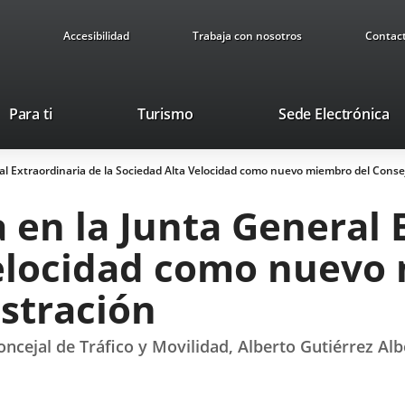
Accesibilidad
Trabaja con nosotros
Contac
This
Li
Para ti
Turismo
Sede Electrónica
link
to
will
ex
eral Extraordinaria de la Sociedad Alta Velocidad como nuevo miembro del Cons
open
ap
in
a en la Junta General
a
pop-
Velocidad como nuevo
up
window.
stración
cejal de Tráfico y Movilidad, Alberto Gutiérrez Alb