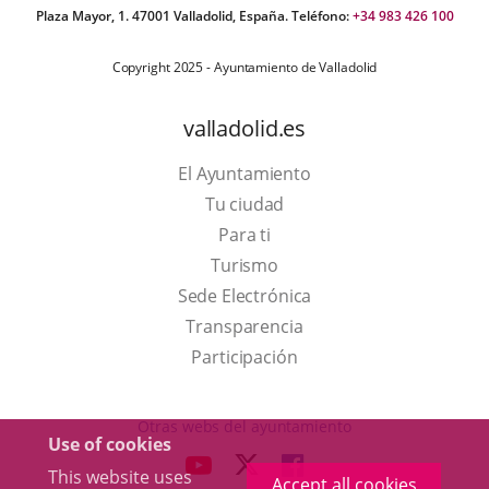
Plaza Mayor, 1. 47001 Valladolid, España. Teléfono:
+34 983 426 100
Copyright 2025 - Ayuntamiento de Valladolid
valladolid.es
El Ayuntamiento
Tu ciudad
Para ti
This
Turismo
link
Link
Sede Electrónica
will
to
Transparencia
open
external
Participación
in
application.
a
Otras webs del ayuntamiento
Use of cookies
pop-
aderSocial
LINK
LINK
LINK
This website uses
up
Accept all cookies