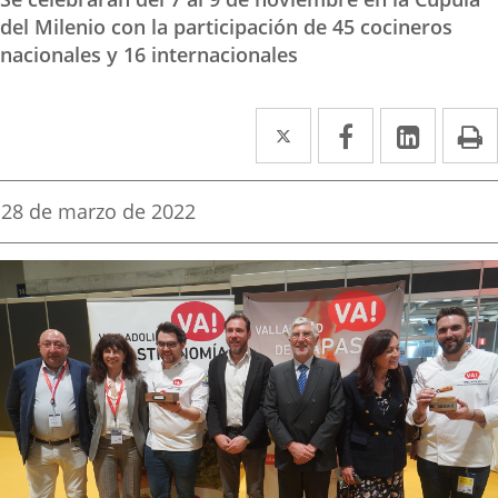
del Milenio con la participación de 45 cocineros
nacionales y 16 internacionales
Twitter
Enlace
Facebook
Enlace
Linked
Enlace
P
a
a
a
una
una
una
Fecha
28 de marzo de 2022
de
aplicación
aplicación
aplica
la
noticia
externa.
externa.
extern