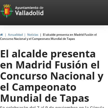
Portal
Jump to content
Web
del
Ayuntamiento
Home
Actualidad
Noticias
El alcalde presenta en Madrid Fusión el
Concurso Nacional y el Campeonato Mundial de Tapas
de
El alcalde presenta
Valladolid
en Madrid Fusión el
Concurso Nacional y
el Campeonato
Mundial de Tapas
Se celebrarán del 7 al 9 de noviembre en la Cúpula