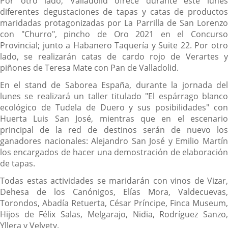
Por otro lado, Valladolid ofrece durante este lunes
diferentes degustaciones de tapas y catas de productos
maridadas protagonizadas por La Parrilla de San Lorenzo
con "Churro", pincho de Oro 2021 en el Concurso
Provincial; junto a Habanero Taquería y Suite 22. Por otro
lado, se realizarán catas de cardo rojo de Verartes y
piñones de Teresa Mate con Pan de Valladolid.
En el stand de Saborea España, durante la jornada del
lunes se realizará un taller titulado "El espárrago blanco
ecológico de Tudela de Duero y sus posibilidades" con
Huerta Luis San José, mientras que en el escenario
principal de la red de destinos serán de nuevo los
ganadores nacionales: Alejandro San José y Emilio Martín
los encargados de hacer una demostración de elaboración
de tapas.
Todas estas actividades se maridarán con vinos de Vizar,
Dehesa de los Canónigos, Elías Mora, Valdecuevas,
Torondos, Abadía Retuerta, César Príncipe, Finca Museum,
Hijos de Félix Salas, Melgarajo, Nidia, Rodríguez Sanzo,
Yllera y Velvety.