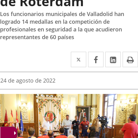
de Róterdam
Los funcionarios municipales de Valladolid han
logrado 14 medallas en la competición de
profesionales en seguridad a la que acudieron
representantes de 60 países
Twitter
Enlace
Facebook
Enlace
Linked
Enlace
P
a
a
a
una
una
una
Fecha
24 de agosto de 2022
de
aplicación
aplicación
aplica
la
noticia
externa.
externa.
extern