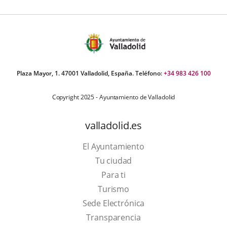
Plaza Mayor, 1. 47001 Valladolid, España. Teléfono:
+34 983 426 100
Copyright 2025 - Ayuntamiento de Valladolid
valladolid.es
El Ayuntamiento
Tu ciudad
Para ti
This
Turismo
link
Link
Sede Electrónica
will
to
Transparencia