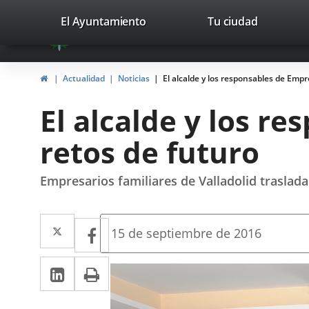
Portal
Jump to content
valladolid.es
El Ayuntamiento
Tu ciudad
avaTop
Web
del
Home
Actualidad
Noticias
El alcalde y los responsables de Emp
Ayuntamiento
El alcalde y los r
de
retos de futuro
Valladolid
Empresarios familiares de Valladolid traslad
Twitter
Enlace
Facebook
Enlace
Fecha
15 de septiembre de 2016
de
a
a
la
Linkedin
Enlace
Print
una
noticia
una
a
aplicación
aplicación