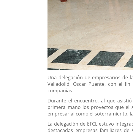
Descripción
Una delegación de empresarios de la
Valladolid, Óscar Puente, con el fi
compañías.
Durante el encuentro, al que asisti
primera mano los proyectos que el Ay
empresarial como el soterramiento, la 
La delegación de EFCL estuvo integrad
destacadas empresas familiares de V