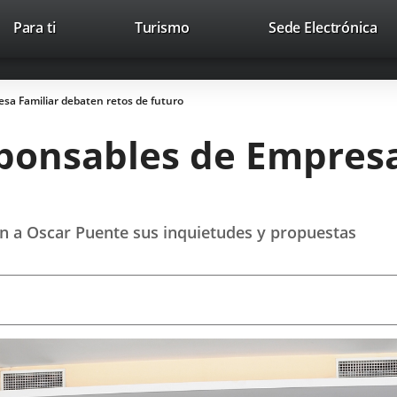
This
Li
Para ti
Turismo
Sede Electrónica
Accesibilidad
Trabaja con nosotros
Contac
link
to
will
ext
open
app
resa Familiar debaten retos de futuro
in
a
esponsables de Empres
pop-
up
window.
an a Oscar Puente sus inquietudes y propuestas