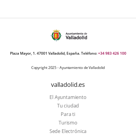
umber
iders:
Plaza Mayor, 1. 47001 Valladolid, España. Teléfono:
+34 983 426 100
Copyright 2025 - Ayuntamiento de Valladolid
valladolid.es
El Ayuntamiento
Tu ciudad
Para ti
This
Turismo
link
Link
Sede Electrónica