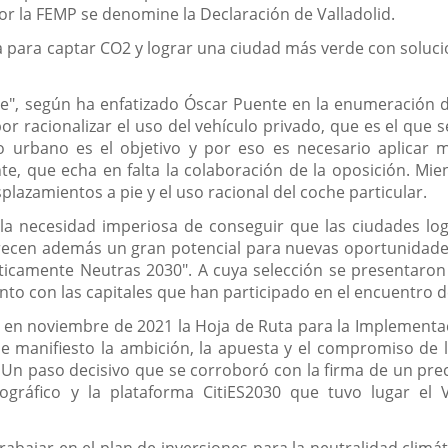
r la FEMP se denomine la Declaración de Valladolid.
a para captar CO2 y lograr una ciudad más verde con solucio
ve", según ha enfatizado Óscar Puente en la enumeración d
 racionalizar el uso del vehículo privado, que es el que se
io urbano es el objetivo y por eso es necesario aplicar 
te, que echa en falta la colaboración de la oposición. Mie
esplazamientos a pie y el uso racional del coche particular.
la necesidad imperiosa de conseguir que las ciudades log
recen además un gran potencial para nuevas oportunidade
áticamente Neutras 2030". A cuya selección se presentaron
junto con las capitales que han participado en el encuentro 
 en noviembre de 2021 la Hoja de Ruta para la Implementac
 manifiesto la ambición, la apuesta y el compromiso de l
. Un paso decisivo que se corroboró con la firma de un prec
ográfico y la plataforma CitiES2030 que tuvo lugar el 