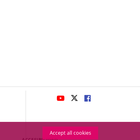
avaHeaderSocial
LINK
LINK
LINK
TO
TO
TO
EXTERNAL
EXTERNAL
EXTERNAL
APPLICATION.
APPLICATION.
APPLICATION.
Accept all cookies
Menú
ACCESIBILIDAD