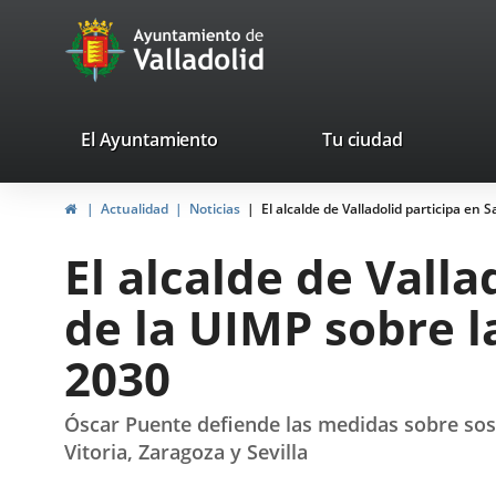
Portal
Jump to content
avaTop
Web
del
Ayuntamiento
valladolid.es
El Ayuntamiento
Tu ciudad
de
Home
Actualidad
Noticias
El alcalde de Valladolid participa e
Valladolid
El alcalde de Valla
de la UIMP sobre 
2030
Óscar Puente defiende las medidas sobre soste
Vitoria, Zaragoza y Sevilla