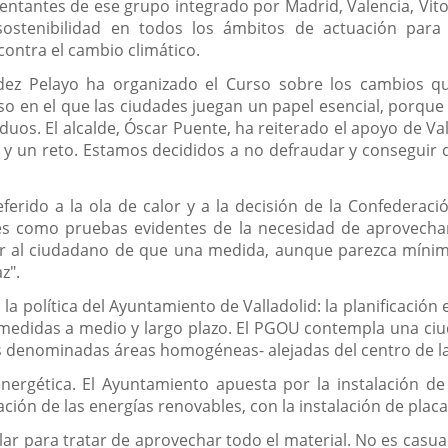
sentantes de ese grupo integrado por Madrid, Valencia, Vito
ostenibilidad en todos los ámbitos de actuación para 
contra el cambio climático.
dez Pelayo ha organizado el Curso sobre los cambios q
so en el que las ciudades juegan un papel esencial, porqu
os. El alcalde, Óscar Puente, ha reiterado el apoyo de Va
 y un reto. Estamos decididos a no defraudar y conseguir 
eferido a la ola de calor y a la decisión de la Confederac
es como pruebas evidentes de la necesidad de aprovechar 
er al ciudadano de que una medida, aunque parezca míni
z".
la política del Ayuntamiento de Valladolid: la planificació
medidas a medio y largo plazo. El PGOU contempla una ciu
as denominadas áreas homogéneas- alejadas del centro de l
energética. El Ayuntamiento apuesta por la instalación d
tación de las energías renovables, con la instalación de placa
ular para tratar de aprovechar todo el material. No es cas