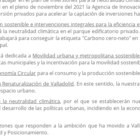
bajar en el plan de inversiones para la neutralidad climát
ad en el pleno de noviembre del 2021 la Agencia de Innovac
rsión privados para acelerar la captación de inversiones ha
n sostenible e intervenciones integrales para la eficiencia 
la neutralidad climática en el parque edificatorio privado.
rabajará para conseguir la etiqueta "Carbono cero-neto" en 
pal.
tá dedicada a
Movilidad urbana y metropolitana sostenible
tas municipales y la incentivación para la movilidad sostenib
onomía Circular
para el consumo y la producción sostenible
a Renaturalización de Valladolid
. En este sentido, la nuest
 espacio urbano.
la neutralidad climática
, por el que se establecerán nue
desarrollo de las políticas urbanas, incidiendo en la eco
zones que responden a la ambición que ha movido a Vallad
d y Posicionamiento.