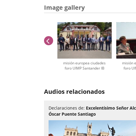
Image gallery
previus
misión europea ciudades
misión 
foro UIMP Santander IB
foro U
Number
of
Audios relacionados
sliders:
3
Declaraciones de:
Excelentísimo Señor Alc
Óscar Puente Santiago