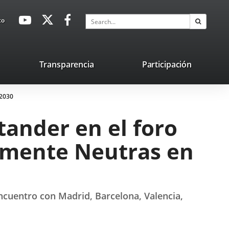
avaHeaderSocial
Link
Link
Link
Search
to
Search
to
to
to
external
external
external
application.
application.
application.
nk
Transparencia
Participación
ternal
 2030
plication.
tander en el foro
camente Neutras en
encuentro con Madrid, Barcelona, Valencia,