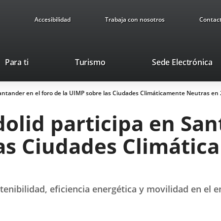
Accesibilidad
Trabaja con nosotros
Contac
This
Li
Para ti
Turismo
Sede Electrónica
link
to
will
ex
n Santander en el foro de la UIMP sobre las Ciudades Climáticamente Neutras en
open
ap
in
dolid participa en San
a
pop-
las Ciudades Climáti
up
window.
nibilidad, eficiencia energética y movilidad en el 