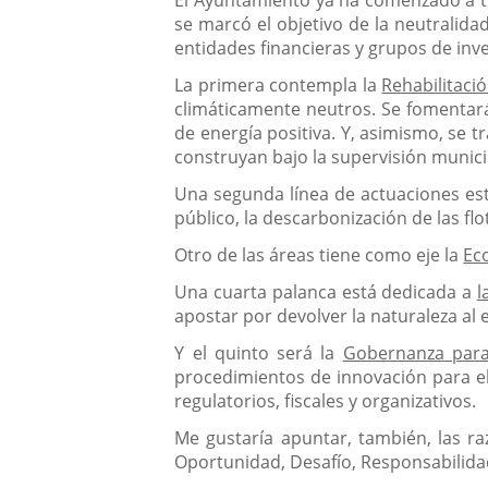
El Ayuntamiento ya ha comenzado a tra
se marcó el objetivo de la neutralid
entidades financieras y grupos de inve
La primera contempla la
Rehabilitació
climáticamente neutros. Se fomentará 
de energía positiva. Y, asimismo, se t
construyan bajo la supervisión munici
Una segunda línea de actuaciones es
público, la descarbonización de las flo
Otro de las áreas tiene como eje la
Ec
Una cuarta palanca está dedicada a
l
apostar por devolver la naturaleza al
Y el quinto será la
Gobernanza para 
procedimientos de innovación para el 
regulatorios, fiscales y organizativos.
Me gustaría apuntar, también, las ra
Oportunidad, Desafío, Responsabilida