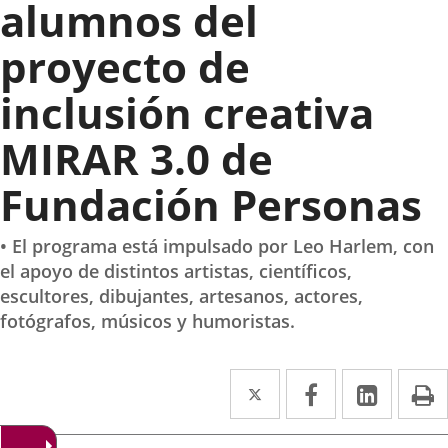
alumnos del
proyecto de
inclusión creativa
MIRAR 3.0 de
Fundación Personas
• El programa está impulsado por Leo Harlem, con
el apoyo de distintos artistas, científicos,
escultores, dibujantes, artesanos, actores,
fotógrafos, músicos y humoristas.
Twitter
Enlace
Facebook
Enlace
Linked
Enlace
P
a
a
a