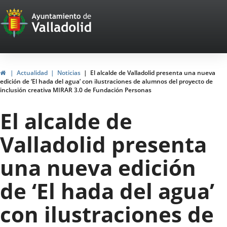
Portal
Jump to content
Web
del
Ayuntamiento
Home
Actualidad
Noticias
El alcalde de Valladolid presenta una nueva
edición de ‘El hada del agua’ con ilustraciones de alumnos del proyecto de
de
inclusión creativa MIRAR 3.0 de Fundación Personas
Valladolid
El alcalde de
Valladolid presenta
una nueva edición
de ‘El hada del agua’
con ilustraciones de