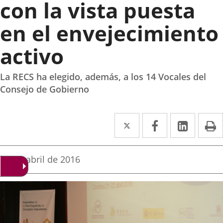
con la vista puesta
en el envejecimiento
activo
La RECS ha elegido, además, a los 14 Vocales del
Consejo de Gobierno
Twitter
Enlace
Facebook
Enlace
Linked
Enlace
P
a
a
a
una
una
una
Fecha
21 de abril de 2016
de
aplicación
aplicación
aplica
la
noticia
externa.
externa.
extern