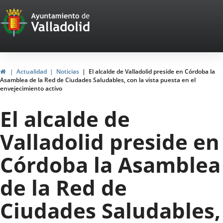
Portal
Jump to content
Web
del
Ayuntamiento
Home
Actualidad
Noticias
El alcalde de Valladolid preside en Córdoba la
Asamblea de la Red de Ciudades Saludables, con la vista puesta en el
de
envejecimiento activo
Valladolid
El alcalde de
Valladolid preside en
Córdoba la Asamblea
de la Red de
Ciudades Saludables,