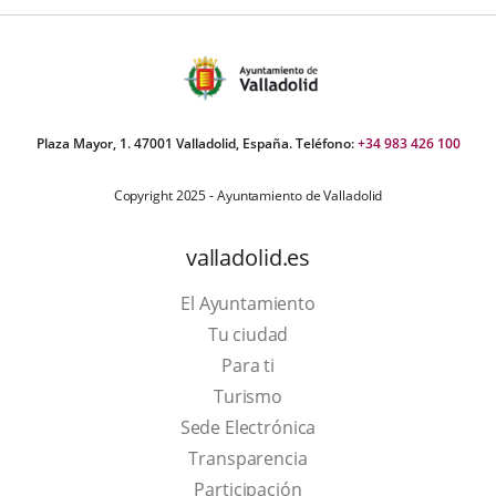
Plaza Mayor, 1. 47001 Valladolid, España. Teléfono:
+34 983 426 100
Copyright 2025 - Ayuntamiento de Valladolid
valladolid.es
El Ayuntamiento
Tu ciudad
Para ti
This
Turismo
link
Link
Sede Electrónica
will
to
Transparencia
open
external
Participación