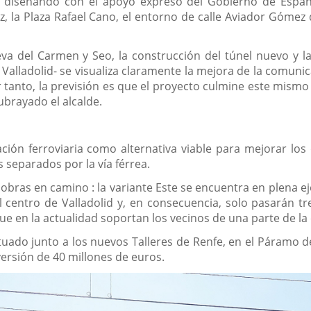
 diseñando con el apoyo expreso del Gobierno de España 
z, la Plaza Rafael Cano, el entorno de calle Aviador Gómez 
eva del Carmen y Seo, la construcción del túnel nuevo y la
alladolid- se visualiza claramente la mejora de la comunica
tanto, la previsión es que el proyecto culmine este mismo 
ubrayado el alcalde.
ción ferroviaria como alternativa viable para mejorar lo
 separados por la vía férrea.
obras en camino : la variante Este se encuentra en plena eje
 centro de Valladolid y, en consecuencia, solo pasarán tr
que en la actualidad soportan los vecinos de una parte de la
tuado junto a los nuevos Talleres de Renfe, en el Páramo de
ersión de 40 millones de euros.