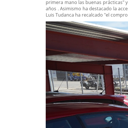
primera mano las buenas prácticas" y 
años . Asimismo ha destacado la acce
Luis Tudanca ha recalcado "el compro