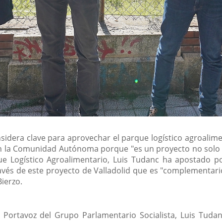
onsidera clave para aprovechar el parque logístico agroal
 la Comunidad Autónoma porque "es un proyecto no solo de 
ue Logístico Agroalimentario, Luis Tudanc ha apostado p
avés de este proyecto de Valladolid que es "complementario
ierzo.
 Portavoz del Grupo Parlamentario Socialista, Luis Tuda