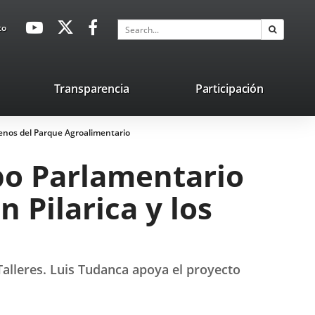
avaHeaderSocial
Link
Link
Link
Search
to
Search
to
to
to
external
external
external
application.
application.
application.
nk
Transparencia
Participación
ternal
errenos del Parque Agroalimentario
plication.
upo Parlamentario
n Pilarica y los
Talleres. Luis Tudanca apoya el proyecto