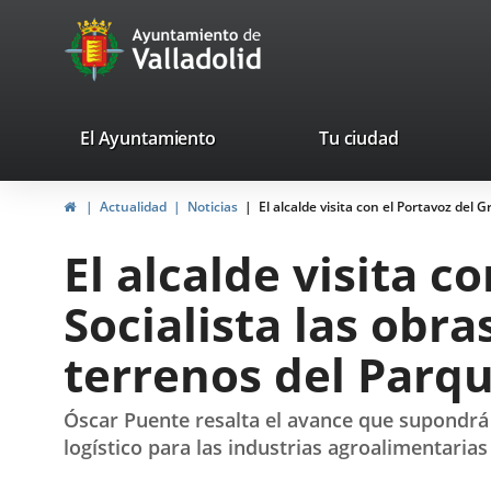
Portal
Jump to content
avaTop
Web
del
Ayuntamiento
valladolid.es
El Ayuntamiento
Tu ciudad
de
Home
Actualidad
Noticias
El alcalde visita con el Portavoz del
Valladolid
El alcalde visita 
Socialista las obra
terrenos del Parq
Óscar Puente resalta el avance que supondrá l
logístico para las industrias agroalimentar