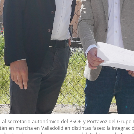
o al secretario autonómico del PSOE y Portavoz del Grupo P
n en marcha en Valladolid en distintas fases: la integración