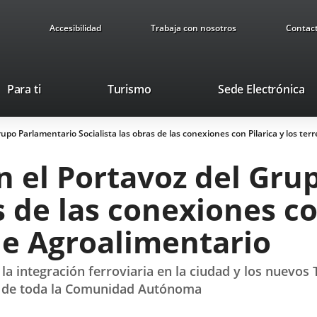
Accesibilidad
Trabaja con nosotros
Contac
This
Li
Para ti
Turismo
Sede Electrónica
link
to
will
ex
 Grupo Parlamentario Socialista las obras de las conexiones con Pilarica y los t
open
ap
in
con el Portavoz del Gr
a
pop-
s de las conexiones co
up
window.
ue Agroalimentario
a integración ferroviaria en la ciudad y los nuevos 
ias de toda la Comunidad Autónoma