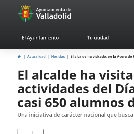
Portal
Jump to content
avaTop
Web
del
Ayuntamiento
valladolid.es
El Ayuntamiento
Tu ciudad
de
Home
Actualidad
Noticias
El alcalde ha visitado, en la Acera de
Valladolid
El alcalde ha visit
actividades del Día
casi 650 alumnos 
Una iniciativa de carácter nacional que busca v
Twitter
Enlace