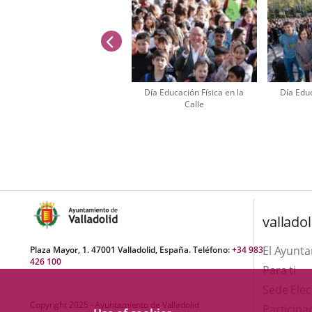
previus
Día Educación Física en la
Día Educ
Calle
Number
of
sliders:
4
valladol
El Ayunt
Plaza Mayor, 1. 47001 Valladolid, España. Teléfono:
+34 983
426 100
Para ti
Sede Elec
Copyright 2025 - Ayuntamiento de Valladolid
Participa