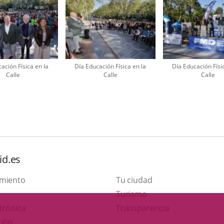
ación Física en la
Día Educación Física en la
Día Educación Físi
Calle
Calle
Calle
id.es
amiento
Tu ciudad
This
Turismo
Link
link
trónica
Transparencia
to
will
ción