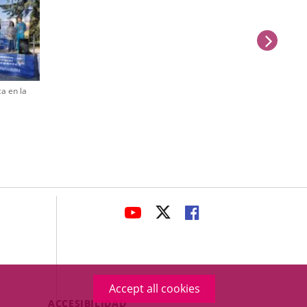
next
ca en la
avaHeaderSocial
LINK
LINK
LINK
TO
TO
TO
EXTERNAL
EXTERNAL
EXTERNAL
APPLICATION.
APPLICATION.
APPLICATION.
Accept all cookies
Menú
ACCESIBILIDAD