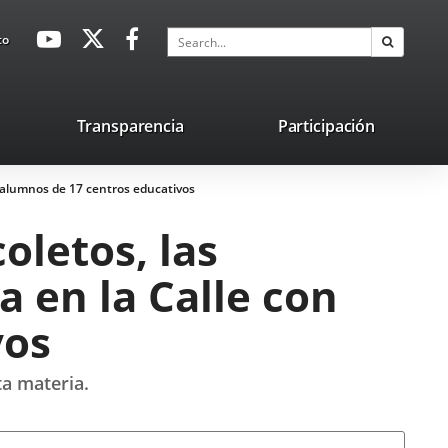
avaHeaderSocial
Link
Link
Link
Search
to
Search
to
to
to
external
external
external
application.
application.
application.
nk
Transparencia
Participación
ternal
650 alumnos de 17 centros educativos
plication.
oletos, las
a en la Calle con
vos
ta materia.