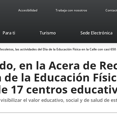
Accesibilidad
Trabaja con nosotros
Contac
This
Li
Para ti
Turismo
Sede Electrónica
link
to
will
ex
 Recoletos, las actividades del Día de la Educación Física en la Calle con casi 
open
ap
in
ado, en la Acera de Rec
a
pop-
 de la Educación Físic
up
window.
de 17 centros educati
isibilizar el valor educativo, social y de salud de es