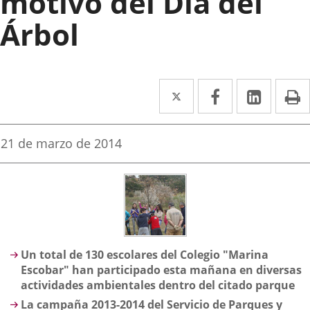
motivo del Día del
Árbol
Twitter
Enlace
Facebook
Enlace
Linked
Enlace
P
a
a
a
una
una
una
Fecha
21 de marzo de 2014
de
aplicación
aplicación
aplica
la
noticia
externa.
externa.
extern
Descripción
Un total de 130 escolares del Colegio "Marina
Escobar" han participado esta mañana en diversas
actividades ambientales dentro del citado parque
La campaña 2013-2014 del Servicio de Parques y