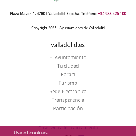
Plaza Mayor, 1. 47001 Valladolid, España. Teléfono:
+34 983 426 100
Copyright 2025 - Ayuntamiento de Valladolid
valladolid.es
El Ayuntamiento
Tu ciudad
Para ti
This
Turismo
link
Link
Sede Electrónica
will
to
Transparencia
open
external
Participación
in
application.
a
Otras webs del ayuntamiento
Use of cookies
pop-