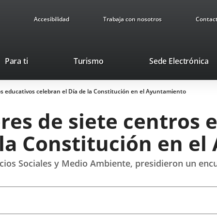
Accesibilidad
Trabaja con nosotros
Contac
This
Li
Para ti
Turismo
Sede Electrónica
link
to
will
ex
s educativos celebran el Día de la Constitución en el Ayuntamiento
open
ap
in
res de siete centros 
a
pop-
 la Constitución en e
up
window.
vicios Sociales y Medio Ambiente, presidieron un enc