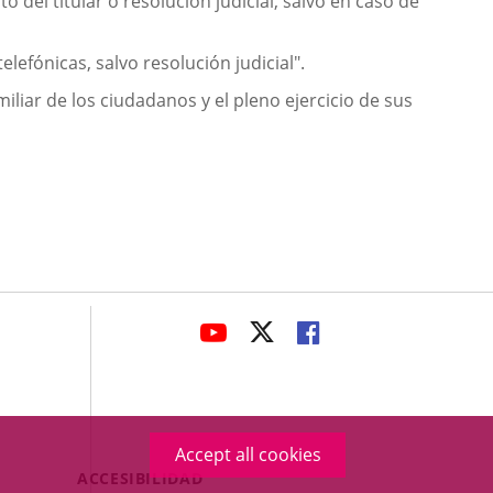
o del titular o resolución judicial, salvo en caso de
elefónicas, salvo resolución judicial".
amiliar de los ciudadanos y el pleno ejercicio de sus
avaHeaderSocial
LINK
LINK
LINK
TO
TO
TO
EXTERNAL
EXTERNAL
EXTERNAL
APPLICATION.
APPLICATION.
APPLICATION.
Accept all cookies
Menú
ACCESIBILIDAD