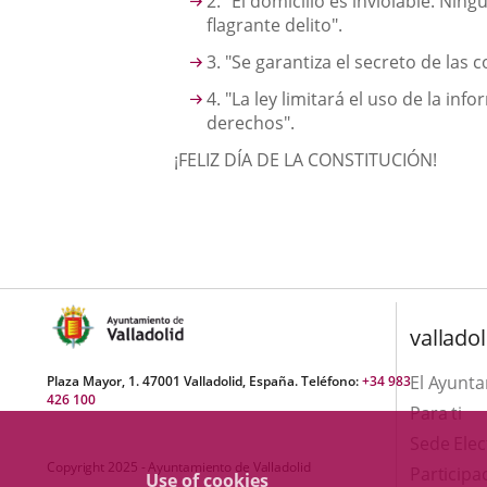
2. "El domicilio es inviolable. Nin
flagrante delito".
3. "Se garantiza el secreto de las c
4. "La ley limitará el uso de la in
derechos".
¡FELIZ DÍA DE LA CONSTITUCIÓN!
valladol
El Ayunt
Plaza Mayor, 1. 47001 Valladolid, España. Teléfono:
+34 983
426 100
Para ti
Sede Elec
Copyright 2025 - Ayuntamiento de Valladolid
Participa
Use of cookies