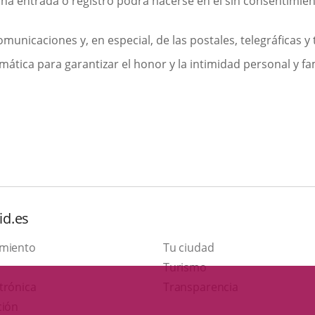
guna entrada o registro podrá hacerse en él sin consentimient
omunicaciones y, en especial, de las postales, telegráficas y t
formática para garantizar el honor y la intimidad personal y f
id.es
amiento
Tu ciudad
This
Turismo
Link
link
trónica
Transparencia
to
will
ción