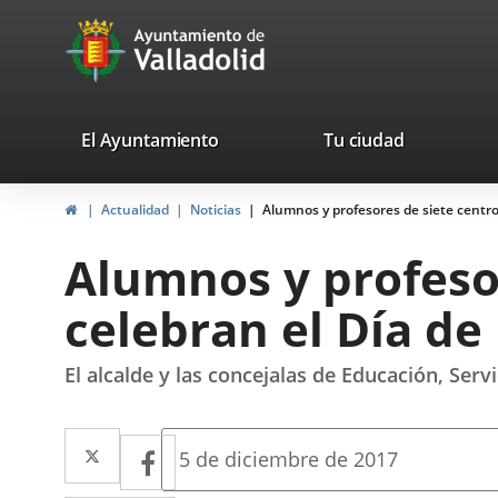
Portal
Jump to content
avaTop
Web
del
Ayuntamiento
valladolid.es
El Ayuntamiento
Tu ciudad
de
Home
Actualidad
Noticias
Alumnos y profesores de siete centro
Valladolid
Alumnos y profeso
celebran el Día de
El alcalde y las concejalas de Educación, Ser
Twitter
Enlace
Facebook
Enlace
Fecha
5 de diciembre de 2017
de
a
a