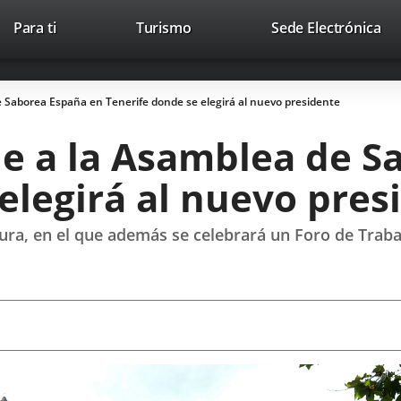
This
Li
Para ti
Turismo
Sede Electrónica
Accesibilidad
Trabaja con nosotros
Contac
link
to
will
ext
open
app
Saborea España en Tenerife donde se elegirá al nuevo presidente
in
a
 a la Asamblea de S
pop-
up
elegirá al nuevo pres
window.
tura, en el que además se celebrará un Foro de Trabaj