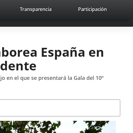
nk
Transparencia
Participación
avaHeaderSocial
Link
Link
Link
Search
to
Search
to
to
to
ernal
external
external
external
lication.
application.
application.
application.
aborea España en
idente
o en el que se presentará la Gala del 10º