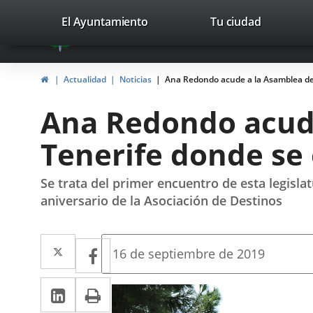
Portal
Jump to content
valladolid.es
El Ayuntamiento
Tu ciudad
avaTop
Web
del
Home
Actualidad
Noticias
Ana Redondo acude a la Asamblea de 
Ayuntamiento
Ana Redondo acude
de
Tenerife donde se 
Valladolid
Se trata del primer encuentro de esta legisla
aniversario de la Asociación de Destinos
Twitter
Enlace
Facebook
Enlace
Fecha
16 de septiembre de 2019
de
a
a
la
Linkedin
Enlace
Print
una
noticia
una
a