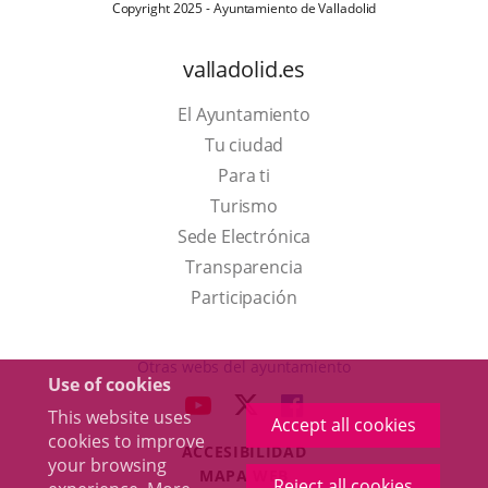
Copyright 2025 - Ayuntamiento de Valladolid
valladolid.es
El Ayuntamiento
Tu ciudad
Para ti
This
Turismo
link
Link
Sede Electrónica
will
to
Transparencia
open
external
Participación
in
application.
a
Otras webs del ayuntamiento
Use of cookies
pop-
aderSocial
LINK
LINK
LINK
This website uses
up
Accept all cookies
TO
TO
TO
cookies to improve
window.
ACCESIBILIDAD
EXTERNAL
EXTERNAL
EXTERNAL
your browsing
MAPA WEB
APPLICATION.
APPLICATION.
APPLICATION.
Reject all cookies