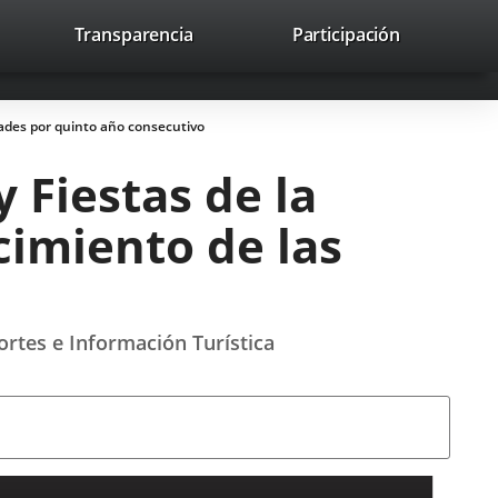
nk
Transparencia
Participación
avaHeaderSocial
Link
Link
Link
Search
to
Search
to
to
to
ernal
external
external
external
lication.
application.
application.
application.
idades por quinto año consecutivo
 Fiestas de la
cimiento de las
ortes e Información Turística