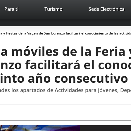
This
Li
Para ti
Turismo
Sede Electrónica
Accesibilidad
Trabaja con nosotros
Contac
link
to
will
ext
open
app
ia y Fiestas de la Virgen de San Lorenzo facilitará el conocimiento de las activ
in
a
 móviles de la Feria y
pop-
up
nzo facilitará el cono
window.
uinto año consecutivo
des los apartados de Actividades para jóvenes, Dep