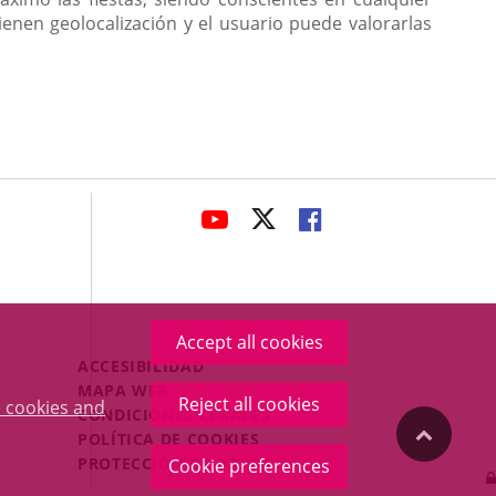
enen geolocalización y el usuario puede valorarlas
avaHeaderSocial
LINK
LINK
LINK
TO
TO
TO
EXTERNAL
EXTERNAL
EXTERNAL
APPLICATION.
APPLICATION.
APPLICATION.
Accept all cookies
Menú
ACCESIBILIDAD
Legal
MAPA WEB
Reject all cookies
 cookies and
Footer
CONDICIONES LEGALES
"Back
POLÍTICA DE COOKIES
PROTECCIÓN DE DATOS
Cookie preferences
to