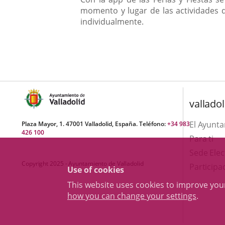
momento y lugar de las actividades q
individualmente.
valladol
El Ayunt
Plaza Mayor, 1. 47001 Valladolid, España. Teléfono:
+34 983
426 100
Para ti
Sede Elec
Copyright 2025 - Ayuntamiento de Valladolid
Participa
Use of cookies
This website uses cookies to improve yo
how you can change your settings
.