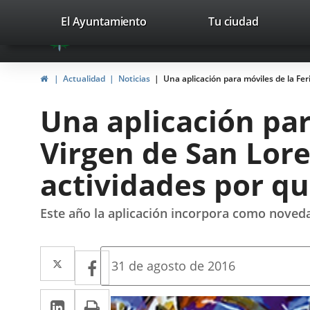
Portal
Jump to content
valladolid.es
El Ayuntamiento
Tu ciudad
avaTop
Web
del
Home
Actualidad
Noticias
Una aplicación para móviles de la Fer
Ayuntamiento
Una aplicación para
de
Virgen de San Lore
Valladolid
actividades por q
Este año la aplicación incorpora como noveda
Twitter
Enlace
Facebook
Enlace
Fecha
31 de agosto de 2016
de
a
a
la
Linkedin
Enlace
Print
una
noticia
una