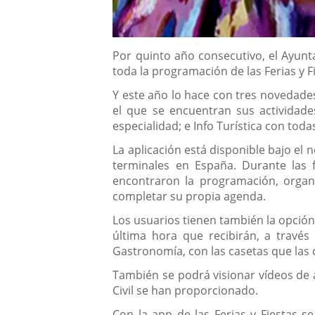
Descripción
Por quinto año consecutivo, el Ayunt
toda la programación de las Ferias y 
Y este año lo hace con tres novedades
el que se encuentran sus actividade
especialidad; e Info Turística con toda
La aplicación está disponible bajo el 
terminales en España. Durante las f
encontraron la programación, organi
completar su propia agenda.
Los usuarios tienen también la opció
última hora que recibirán, a través 
Gastronomía, con las casetas que las 
También se podrá visionar vídeos de 
Civil se han proporcionado.
Con la app de las Ferias y Fiestas s