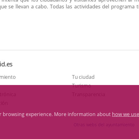
ue se llevan a cabo. Todas las actividades del programa ti
id.es
amiento
Tu ciudad
This
Turismo
Link
link
trónica
Transparencia
to
will
ción
external
open
ur browsing experience. More information about
how we use
application.
in
Otras webs del ayuntamiento
a
pop-