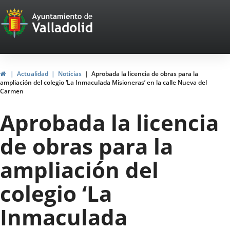
Portal
Jump to content
Web
del
Ayuntamiento
Home
Actualidad
Noticias
Aprobada la licencia de obras para la
ampliación del colegio ‘La Inmaculada Misioneras’ en la calle Nueva del
de
Carmen
Valladolid
Aprobada la licencia
de obras para la
ampliación del
colegio ‘La
Inmaculada