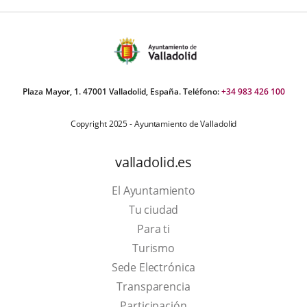
iders:
Plaza Mayor, 1. 47001 Valladolid, España. Teléfono:
+34 983 426 100
Copyright 2025 - Ayuntamiento de Valladolid
valladolid.es
El Ayuntamiento
Tu ciudad
Para ti
This
Turismo
link
Link
Sede Electrónica
will
to
Transparencia
open
external
Participación