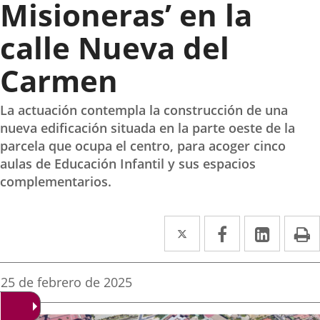
Misioneras’ en la
calle Nueva del
Carmen
La actuación contempla la construcción de una
nueva edificación situada en la parte oeste de la
parcela que ocupa el centro, para acoger cinco
aulas de Educación Infantil y sus espacios
complementarios.
Twitter
Enlace
Facebook
Enlace
Linked
Enlace
P
a
a
a
una
una
una
Fecha
25 de febrero de 2025
de
aplicación
aplicación
aplica
la