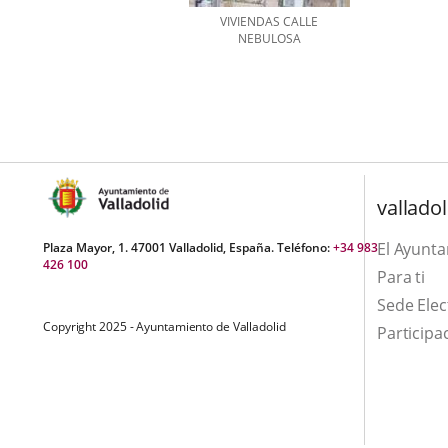
VIVIENDAS CALLE
NEBULOSA
Number
of
sliders:
1
valladol
El Ayunt
Plaza Mayor, 1. 47001 Valladolid, España. Teléfono:
+34 983
426 100
Para ti
Sede Elec
Copyright 2025 - Ayuntamiento de Valladolid
Participa