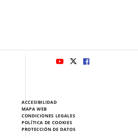
avaHeaderSocial
LINK
LINK
LINK
TO
TO
TO
EXTERNAL
EXTERNAL
EXTERNAL
APPLICATION.
APPLICATION.
APPLICATION.
Menú
ACCESIBILIDAD
Legal
MAPA WEB
Footer
CONDICIONES LEGALES
POLÍTICA DE COOKIES
PROTECCIÓN DE DATOS