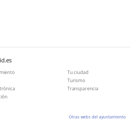
id.es
amiento
Tu ciudad
This
Turismo
Link
link
trónica
Transparencia
to
will
ción
external
open
application.
in
Otras webs del ayuntamiento
a
pop-