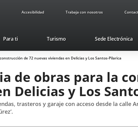
Accesibilidad
Trabaja con nosotros
Contac
This
Li
Para ti
Turismo
Sede Electrónica
link
to
will
ex
 construcción de 72 nuevas viviendas en Delicias y Los Santos-Pilarica
open
ap
in
ia de obras para la c
a
pop-
n Delicias y Los Santo
up
window.
ndas, trasteros y garaje con acceso desde la calle Arg
úrez’.