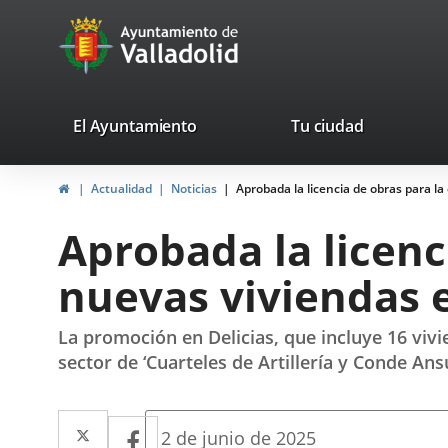
Portal
avaTop
Web
del
Ayuntamiento
valladolid.es
El Ayuntamiento
Tu ciudad
de
Home
Actualidad
Noticias
Aprobada la licencia de obras para la
Valladolid
Aprobada la licenc
nuevas viviendas e
La promoción en Delicias, que incluye 16 vivie
sector de ‘Cuarteles de Artillería y Conde Ans
Twitter
Enlace
Facebook
Enlace
Fecha
2 de junio de 2025