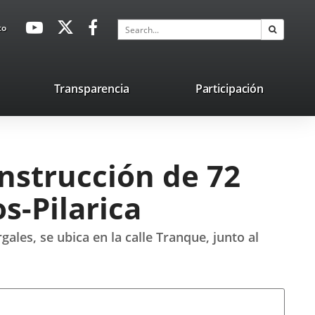
avaHeaderSocial
Link
Link
Link
Search
to
Search
to
to
to
external
external
external
application.
application.
application.
nk
Transparencia
Participación
ternal
plication.
onstrucción de 72
s-Pilarica
ales, se ubica en la calle Tranque, junto al