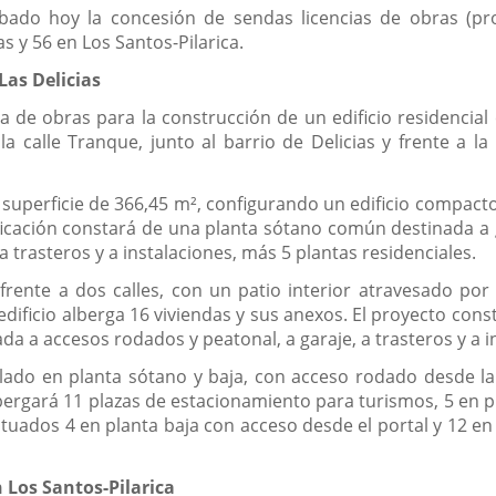
bado hoy la concesión de sendas licencias de obras (pr
as y 56 en Los Santos-Pilarica.
Las Delicias
a de obras para la construcción de un edificio residencial 
a calle Tranque, junto al barrio de Delicias y frente a l
superficie de 366,45 m², configurando un edificio compacto 
ificación constará de una planta sótano común destinada a 
a trasteros y a instalaciones, más 5 plantas residenciales.
frente a dos calles, con un patio interior atravesado po
l edificio alberga 16 viviendas y sus anexos. El proyecto co
da a accesos rodados y peatonal, a garaje, a trasteros y a 
ado en planta sótano y baja, con acceso rodado desde la 
ergará 11 plazas de estacionamiento para turismos, 5 en plan
 situados 4 en planta baja con acceso desde el portal y 12
n Los Santos-Pilarica