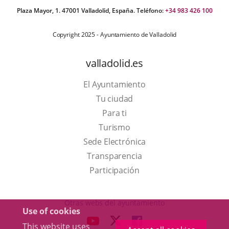
Plaza Mayor, 1. 47001 Valladolid, España. Teléfono:
+34 983 426 100
Copyright 2025 - Ayuntamiento de Valladolid
valladolid.es
El Ayuntamiento
Tu ciudad
Para ti
This
Turismo
link
Link
Sede Electrónica
will
to
Transparencia
open
external
Participación
in
application.
a
Otras webs del ayuntamiento
Use of cookies
pop-
aderSocial
LINK
LINK
LINK
This website uses
up