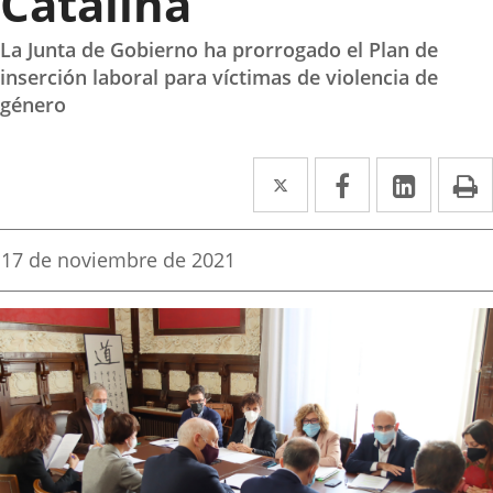
Catalina
La Junta de Gobierno ha prorrogado el Plan de
inserción laboral para víctimas de violencia de
género
Twitter
Enlace
Facebook
Enlace
Linked
Enlace
P
a
a
a
una
una
una
Fecha
17 de noviembre de 2021
de
aplicación
aplicación
aplica
la
noticia
externa.
externa.
extern